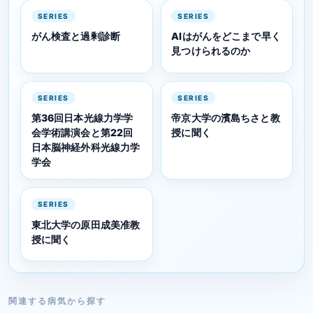
SERIES
SERIES
がん検査と過剰診断
AIはがんをどこまで早く
見つけられるのか
SERIES
SERIES
第36回日本光線力学学
帝京大学の濱島ちさと教
会学術講演会と第22回
授に聞く
日本脳神経外科光線力学
学会
SERIES
東北大学の原田成美准教
授に聞く
関連する病気から探す