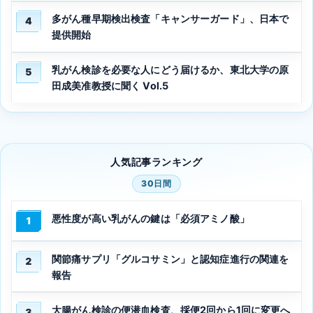
多がん種早期検出検査「キャンサーガード」、日本で
4
提供開始
乳がん検診を必要な人にどう届けるか、東北大学の原
5
田成美准教授に聞く Vol.5
人気記事ランキング
30日間
悪性度が高い乳がんの鍵は「必須アミノ酸」
1
関節痛サプリ「グルコサミン」と認知症進行の関連を
2
報告
大腸がん検診の便潜血検査、採便2回から1回に変更へ
3