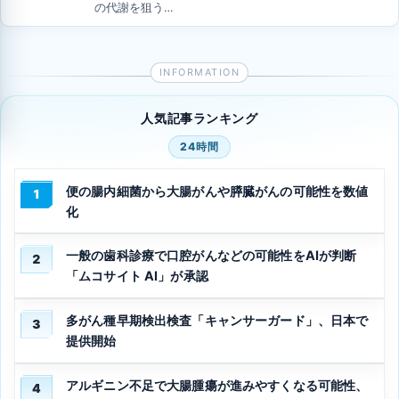
の代謝を狙う…
人気記事ランキング
24時間
便の腸内細菌から大腸がんや膵臓がんの可能性を数値
1
化
一般の歯科診療で口腔がんなどの可能性をAIが判断
2
「ムコサイト AI」が承認
多がん種早期検出検査「キャンサーガード」、日本で
3
提供開始
アルギニン不足で大腸腫瘍が進みやすくなる可能性、
4