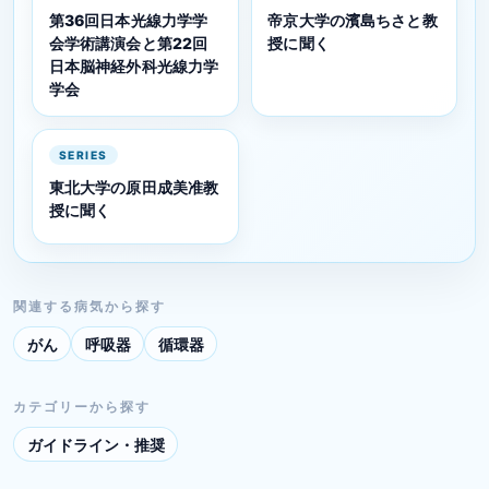
第36回日本光線力学学
帝京大学の濱島ちさと教
会学術講演会と第22回
授に聞く
日本脳神経外科光線力学
学会
SERIES
東北大学の原田成美准教
授に聞く
関連する病気から探す
がん
呼吸器
循環器
カテゴリーから探す
ガイドライン・推奨