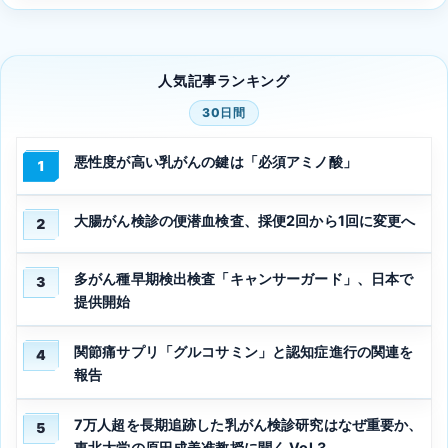
人気記事ランキング
30日間
悪性度が高い乳がんの鍵は「必須アミノ酸」
1
大腸がん検診の便潜血検査、採便2回から1回に変更へ
2
多がん種早期検出検査「キャンサーガード」、日本で
3
提供開始
関節痛サプリ「グルコサミン」と認知症進行の関連を
4
報告
7万人超を長期追跡した乳がん検診研究はなぜ重要か、
5
東北大学の原田成美准教授に聞く Vol.3