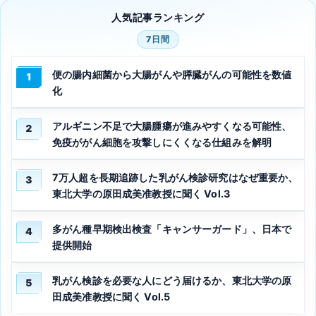
人気記事ランキング
7日間
便の腸内細菌から大腸がんや膵臓がんの可能性を数値
1
化
アルギニン不足で大腸腫瘍が進みやすくなる可能性、
2
免疫ががん細胞を攻撃しにくくなる仕組みを解明
7万人超を長期追跡した乳がん検診研究はなぜ重要か、
3
東北大学の原田成美准教授に聞く Vol.3
多がん種早期検出検査「キャンサーガード」、日本で
4
提供開始
乳がん検診を必要な人にどう届けるか、東北大学の原
5
田成美准教授に聞く Vol.5