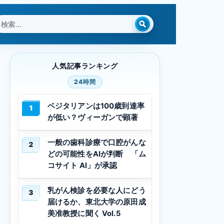
検
索:
人気記事ランキング
24時間
ベジタリアンは100歳到達率
1
が低い？ヴィーガンで顕著
一般の歯科診療で口腔がんな
2
どの可能性をAIが判断 「ム
コサイト AI」が承認
乳がん検診を必要な人にどう
3
届けるか、東北大学の原田成
美准教授に聞く Vol.5