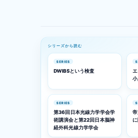
シリーズから読む
SERIES
S
DWIBSという検査
エ
小
SERIES
S
第36回日本光線力学学会学
帝
術講演会と第22回日本脳神
に
経外科光線力学学会