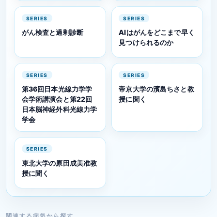
SERIES
SERIES
がん検査と過剰診断
AIはがんをどこまで早く
見つけられるのか
SERIES
SERIES
第36回日本光線力学学
帝京大学の濱島ちさと教
会学術講演会と第22回
授に聞く
日本脳神経外科光線力学
学会
SERIES
東北大学の原田成美准教
授に聞く
関連する病気から探す