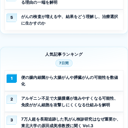
る理由の一端を解明
がんの検査が増える中、結果をどう理解し、治療選択
5
に生かすのか
人気記事ランキング
7日間
便の腸内細菌から大腸がんや膵臓がんの可能性を数値
1
化
アルギニン不足で大腸腫瘍が進みやすくなる可能性、
2
免疫ががん細胞を攻撃しにくくなる仕組みを解明
7万人超を長期追跡した乳がん検診研究はなぜ重要か、
3
東北大学の原田成美准教授に聞く Vol.3