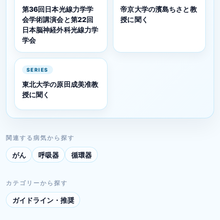
第36回日本光線力学学
帝京大学の濱島ちさと教
会学術講演会と第22回
授に聞く
日本脳神経外科光線力学
学会
SERIES
東北大学の原田成美准教
授に聞く
関連する病気から探す
がん
呼吸器
循環器
カテゴリーから探す
ガイドライン・推奨