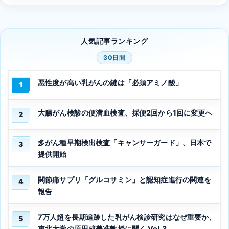
人気記事ランキング
30日間
悪性度が高い乳がんの鍵は「必須アミノ酸」
1
大腸がん検診の便潜血検査、採便2回から1回に変更へ
2
多がん種早期検出検査「キャンサーガード」、日本で
3
提供開始
関節痛サプリ「グルコサミン」と認知症進行の関連を
4
報告
7万人超を長期追跡した乳がん検診研究はなぜ重要か、
5
東北大学の原田成美准教授に聞く Vol.3