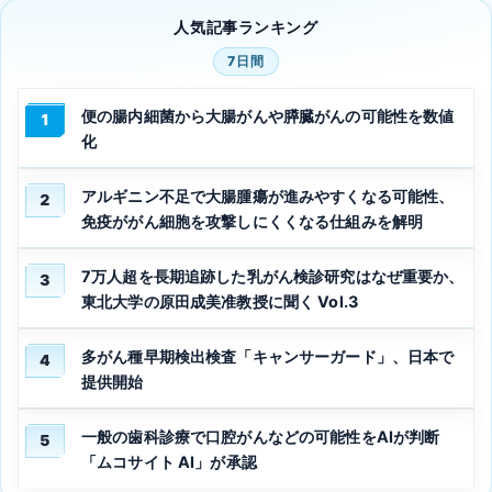
人気記事ランキング
7日間
便の腸内細菌から大腸がんや膵臓がんの可能性を数値
1
化
アルギニン不足で大腸腫瘍が進みやすくなる可能性、
2
免疫ががん細胞を攻撃しにくくなる仕組みを解明
7万人超を長期追跡した乳がん検診研究はなぜ重要か、
3
東北大学の原田成美准教授に聞く Vol.3
多がん種早期検出検査「キャンサーガード」、日本で
4
提供開始
一般の歯科診療で口腔がんなどの可能性をAIが判断
5
「ムコサイト AI」が承認