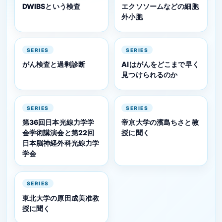
DWIBSという検査
エクソソームなどの細胞
外小胞
SERIES
SERIES
がん検査と過剰診断
AIはがんをどこまで早く
見つけられるのか
SERIES
SERIES
第36回日本光線力学学
帝京大学の濱島ちさと教
会学術講演会と第22回
授に聞く
日本脳神経外科光線力学
学会
SERIES
東北大学の原田成美准教
授に聞く