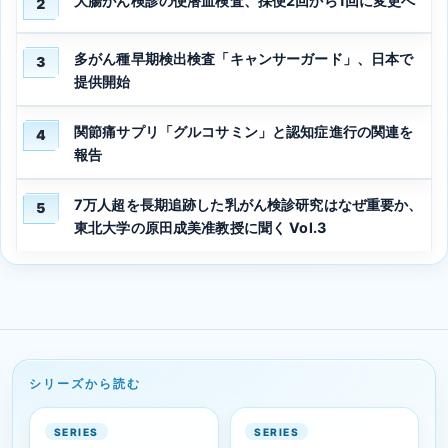
大腸がん検診の便潜血検査、採便2回から1回に変更へ
2
多がん種早期検出検査「キャンサーガード」、日本で
3
提供開始
関節痛サプリ「グルコサミン」と認知症進行の関連を
4
報告
7万人超を長期追跡した乳がん検診研究はなぜ重要か、
5
東北大学の原田成美准教授に聞く Vol.3
シリーズから読む
SERIES
SERIES