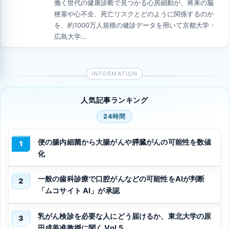
働く世代の健康診断で見つかる心房細動が、将来の脳
梗塞や心不全、死亡リスクとどのように関係するのか
を、約1000万人規模の健診データを用いて京都大学・
広島大学…
人気記事ランキング
24時間
便の腸内細菌から大腸がんや膵臓がんの可能性を数値
1
化
一般の歯科診療で口腔がんなどの可能性をAIが判断
2
「ムコサイト AI」が承認
乳がん検診を必要な人にどう届けるか、東北大学の原
3
田成美准教授に聞く Vol.5