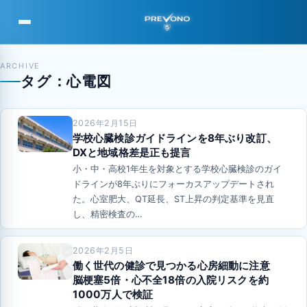
PREVONO
ARCHIVE
タグ：心電図
2026年2月15日
学校心臓検診ガイドラインを8年ぶり改訂、
DXと地域格差是正も提言
小・中・高校1年生を対象とする学校心臓検診のガイ
ドラインが8年ぶりにフォーカスアップデートされ
た。心室肥大、QT延長、ST上昇の判定基準を見直
し、精密検査の…
2026年2月5日
働く世代の健診で見つかる心房細動に注意
脳梗塞5倍・心不全18倍の入院リスクを約
1000万人で検証