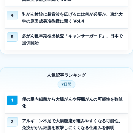
乳がん検診に超音波を広げるには何が必要か、東北大
4
学の原田成美准教授に聞く Vol.4
多がん種早期検出検査「キャンサーガード」、日本で
5
提供開始
人気記事ランキング
7日間
便の腸内細菌から大腸がんや膵臓がんの可能性を数値
1
化
アルギニン不足で大腸腫瘍が進みやすくなる可能性、
2
免疫ががん細胞を攻撃しにくくなる仕組みを解明