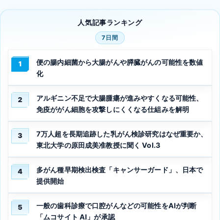
人気記事ランキング
7日間
便の腸内細菌から大腸がんや膵臓がんの可能性を数値
1
化
アルギニン不足で大腸腫瘍が進みやすくなる可能性、
2
免疫ががん細胞を攻撃しにくくなる仕組みを解明
7万人超を長期追跡した乳がん検診研究はなぜ重要か、
3
東北大学の原田成美准教授に聞く Vol.3
多がん種早期検出検査「キャンサーガード」、日本で
4
提供開始
一般の歯科診療で口腔がんなどの可能性をAIが判断
5
「ムコサイト AI」が承認