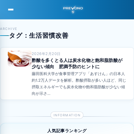
PREVONO
ARCHIVE
タグ：生活習慣改善
2026年2月20日
酢酸を多くとる人は炭水化物と飽和脂肪酸が
少ない傾向 肥満予防のヒントに
藤田医科大学が食事管理アプリ「あすけん」の日本人
約1.2万人データを解析。酢酸摂取が多い人ほど、同じ
摂取エネルギーでも炭水化物や飽和脂肪酸が少ない傾
向が示さ…
人気記事ランキング