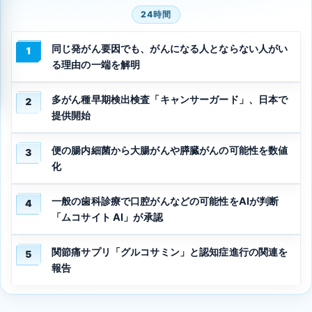
24時間
同じ発がん要因でも、がんになる人とならない人がい
1
る理由の一端を解明
多がん種早期検出検査「キャンサーガード」、日本で
2
提供開始
便の腸内細菌から大腸がんや膵臓がんの可能性を数値
3
化
一般の歯科診療で口腔がんなどの可能性をAIが判断
4
「ムコサイト AI」が承認
関節痛サプリ「グルコサミン」と認知症進行の関連を
5
報告