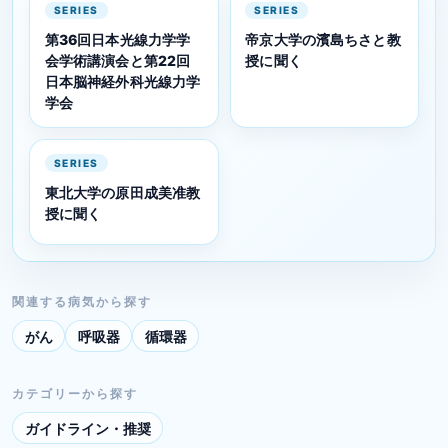
SERIES
SERIES
第36回日本光線力学学
帝京大学の濱島ちさと教
会学術講演会と第22回
授に聞く
日本脳神経外科光線力学
学会
SERIES
東北大学の原田成美准教
授に聞く
関連する病気から探す
がん
呼吸器
循環器
カテゴリーから探す
ガイドライン・推奨