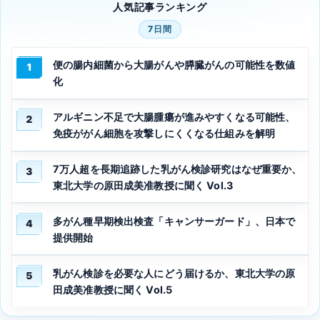
人気記事ランキング
7日間
便の腸内細菌から大腸がんや膵臓がんの可能性を数値
1
化
アルギニン不足で大腸腫瘍が進みやすくなる可能性、
2
免疫ががん細胞を攻撃しにくくなる仕組みを解明
7万人超を長期追跡した乳がん検診研究はなぜ重要か、
3
東北大学の原田成美准教授に聞く Vol.3
多がん種早期検出検査「キャンサーガード」、日本で
4
提供開始
乳がん検診を必要な人にどう届けるか、東北大学の原
5
田成美准教授に聞く Vol.5