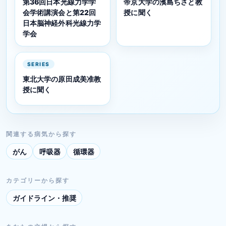
第36回日本光線力学学
帝京大学の濱島ちさと教
会学術講演会と第22回
授に聞く
日本脳神経外科光線力学
学会
SERIES
東北大学の原田成美准教
授に聞く
関連する病気から探す
がん
呼吸器
循環器
カテゴリーから探す
ガイドライン・推奨