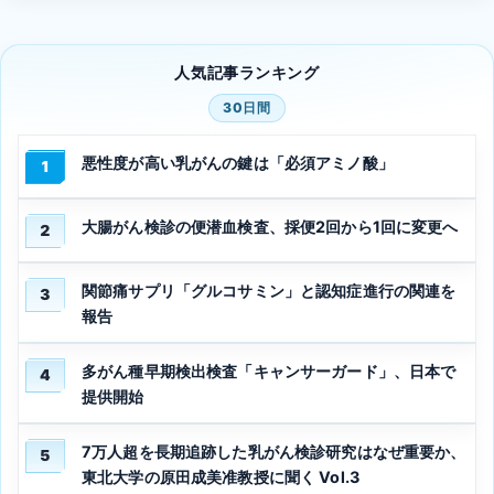
人気記事ランキング
30日間
悪性度が高い乳がんの鍵は「必須アミノ酸」
1
大腸がん検診の便潜血検査、採便2回から1回に変更へ
2
関節痛サプリ「グルコサミン」と認知症進行の関連を
3
報告
多がん種早期検出検査「キャンサーガード」、日本で
4
提供開始
7万人超を長期追跡した乳がん検診研究はなぜ重要か、
5
東北大学の原田成美准教授に聞く Vol.3