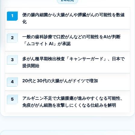
便の腸内細菌から大腸がんや膵臓がんの可能性を数値
1
化
一般の歯科診療で口腔がんなどの可能性をAIが判断
2
「ムコサイト AI」が承認
多がん種早期検出検査「キャンサーガード」、日本で
3
提供開始
20代と30代の大腸がんがドイツで増加
4
アルギニン不足で大腸腫瘍が進みやすくなる可能性、
5
免疫ががん細胞を攻撃しにくくなる仕組みを解明