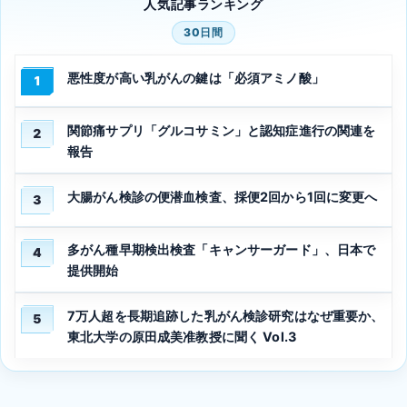
人気記事ランキング
30日間
悪性度が高い乳がんの鍵は「必須アミノ酸」
1
関節痛サプリ「グルコサミン」と認知症進行の関連を
2
報告
大腸がん検診の便潜血検査、採便2回から1回に変更へ
3
多がん種早期検出検査「キャンサーガード」、日本で
4
提供開始
7万人超を長期追跡した乳がん検診研究はなぜ重要か、
5
東北大学の原田成美准教授に聞く Vol.3