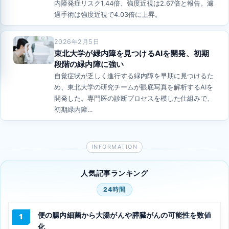
内障発症リスク1.44倍、強度近視は2.67倍と報告。濾
過手術は強度近視で4.03倍に上昇。
2026年2月5日
東北大学が緑内障を見つけるAIを開発、初期
段階の緑内障に強い
自覚症状が乏しく進行する緑内障を早期に見つけるた
め、東北大学の研究チームが眼底写真を解析するAIを
開発した。専門医の診断プロセスを模した仕組みで、
初期緑内障…
人気記事ランキング
24時間
便の腸内細菌から大腸がんや膵臓がんの可能性を数値
1
化