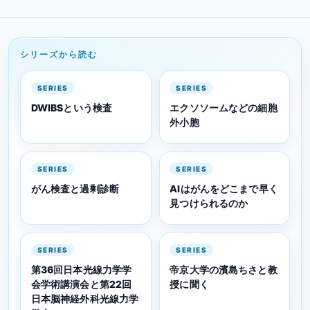
シリーズから読む
SERIES
SERIES
DWIBSという検査
エクソソームなどの細胞
外小胞
SERIES
SERIES
がん検査と過剰診断
AIはがんをどこまで早く
見つけられるのか
SERIES
SERIES
第36回日本光線力学学
帝京大学の濱島ちさと教
会学術講演会と第22回
授に聞く
日本脳神経外科光線力学