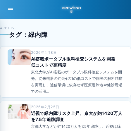
PREVONO
ARCHIVE
タグ：緑内障
2026年4月8日
AI搭載ポータブル眼科検査システムを開発
低コストで高精度
東北大学がAI搭載のポータブル眼科検査システムを開
発。従来機器の約6分の1の低コストで同等の解析精度
を実現し、通信環境に依存せず医療過疎地や健診現場
での活用…
2026年2月25日
近視で緑内障リスク上昇、京大が約1420万人
を7.5年追跡調査
京都大学などが約1420万人を7.5年追跡し、近視は緑