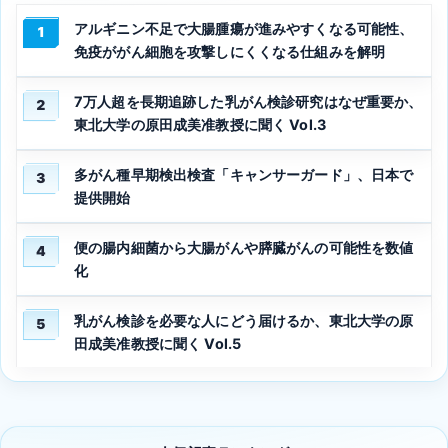
アルギニン不足で大腸腫瘍が進みやすくなる可能性、
1
免疫ががん細胞を攻撃しにくくなる仕組みを解明
7万人超を長期追跡した乳がん検診研究はなぜ重要か、
2
東北大学の原田成美准教授に聞く Vol.3
多がん種早期検出検査「キャンサーガード」、日本で
3
提供開始
便の腸内細菌から大腸がんや膵臓がんの可能性を数値
4
化
乳がん検診を必要な人にどう届けるか、東北大学の原
5
田成美准教授に聞く Vol.5