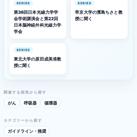
SERIES
SERIES
第36回日本光線力学学
帝京大学の濱島ちさと教
会学術講演会と第22回
授に聞く
日本脳神経外科光線力学
学会
SERIES
東北大学の原田成美准教
授に聞く
関連する病気から探す
がん
呼吸器
循環器
カテゴリーから探す
ガイドライン・推奨