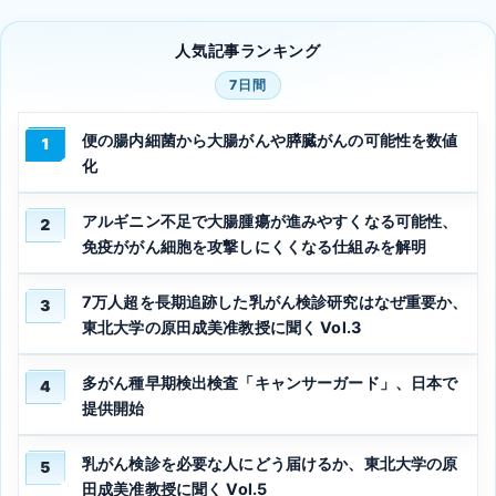
人気記事ランキング
7日間
便の腸内細菌から大腸がんや膵臓がんの可能性を数値
1
化
アルギニン不足で大腸腫瘍が進みやすくなる可能性、
2
免疫ががん細胞を攻撃しにくくなる仕組みを解明
7万人超を長期追跡した乳がん検診研究はなぜ重要か、
3
東北大学の原田成美准教授に聞く Vol.3
多がん種早期検出検査「キャンサーガード」、日本で
4
提供開始
乳がん検診を必要な人にどう届けるか、東北大学の原
5
田成美准教授に聞く Vol.5