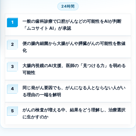
24時間
一般の歯科診療で口腔がんなどの可能性をAIが判断
1
「ムコサイト AI」が承認
便の腸内細菌から大腸がんや膵臓がんの可能性を数値
2
化
大腸内視鏡のAI支援、医師の「見つける力」を弱める
3
可能性
同じ発がん要因でも、がんになる人とならない人がい
4
る理由の一端を解明
がんの検査が増える中、結果をどう理解し、治療選択
5
に生かすのか