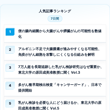
人気記事ランキング
7日間
便の腸内細菌から大腸がんや膵臓がんの可能性を数値
1
化
アルギニン不足で大腸腫瘍が進みやすくなる可能性、
2
免疫ががん細胞を攻撃しにくくなる仕組みを解明
7万人超を長期追跡した乳がん検診研究はなぜ重要か、
3
東北大学の原田成美准教授に聞く Vol.3
多がん種早期検出検査「キャンサーガード」、日本で
4
提供開始
乳がん検診を必要な人にどう届けるか、東北大学の原
5
田成美准教授に聞く Vol.5