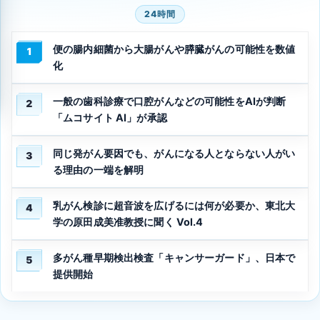
24時間
便の腸内細菌から大腸がんや膵臓がんの可能性を数値
1
化
一般の歯科診療で口腔がんなどの可能性をAIが判断
2
「ムコサイト AI」が承認
同じ発がん要因でも、がんになる人とならない人がい
3
る理由の一端を解明
乳がん検診に超音波を広げるには何が必要か、東北大
4
学の原田成美准教授に聞く Vol.4
多がん種早期検出検査「キャンサーガード」、日本で
5
提供開始