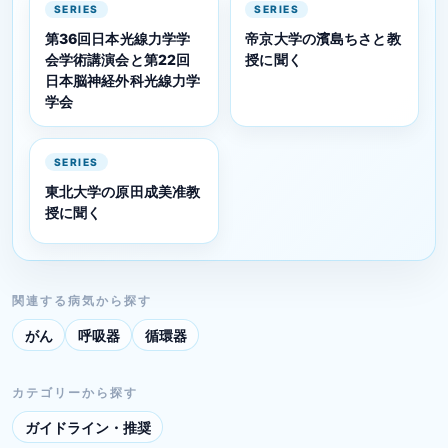
SERIES
SERIES
第36回日本光線力学学
帝京大学の濱島ちさと教
会学術講演会と第22回
授に聞く
日本脳神経外科光線力学
学会
SERIES
東北大学の原田成美准教
授に聞く
関連する病気から探す
がん
呼吸器
循環器
カテゴリーから探す
ガイドライン・推奨