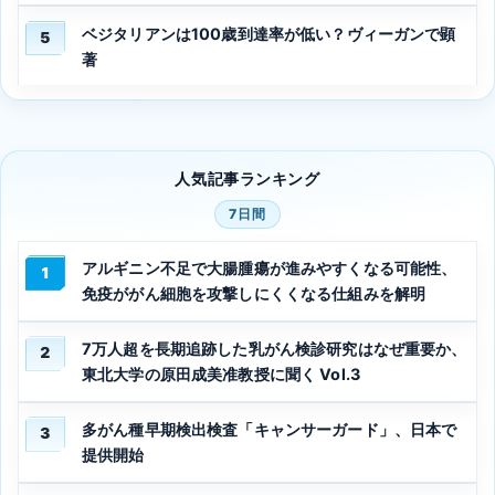
ベジタリアンは100歳到達率が低い？ヴィーガンで顕
5
著
人気記事ランキング
7日間
アルギニン不足で大腸腫瘍が進みやすくなる可能性、
1
免疫ががん細胞を攻撃しにくくなる仕組みを解明
7万人超を長期追跡した乳がん検診研究はなぜ重要か、
2
東北大学の原田成美准教授に聞く Vol.3
多がん種早期検出検査「キャンサーガード」、日本で
3
提供開始