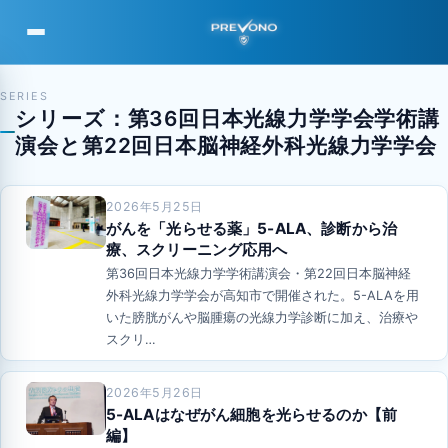
PREVONO
SERIES
シリーズ：第36回日本光線力学学会学術講
演会と第22回日本脳神経外科光線力学学会
2026年5月25日
がんを「光らせる薬」5-ALA、診断から治
療、スクリーニング応用へ
第36回日本光線力学学術講演会・第22回日本脳神経
外科光線力学学会が高知市で開催された。5-ALAを用
いた膀胱がんや脳腫瘍の光線力学診断に加え、治療や
スクリ…
2026年5月26日
5-ALAはなぜがん細胞を光らせるのか【前
編】