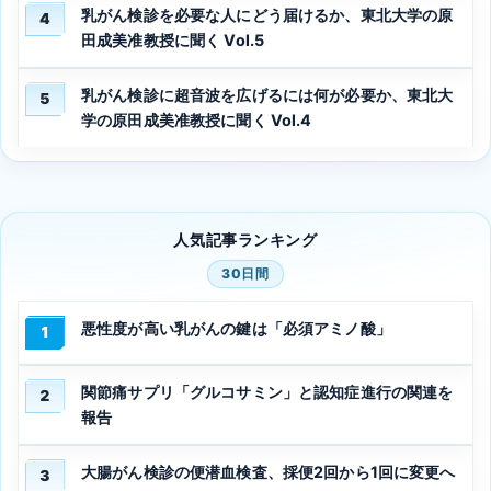
乳がん検診を必要な人にどう届けるか、東北大学の原
4
田成美准教授に聞く Vol.5
乳がん検診に超音波を広げるには何が必要か、東北大
5
学の原田成美准教授に聞く Vol.4
人気記事ランキング
30日間
悪性度が高い乳がんの鍵は「必須アミノ酸」
1
関節痛サプリ「グルコサミン」と認知症進行の関連を
2
報告
大腸がん検診の便潜血検査、採便2回から1回に変更へ
3