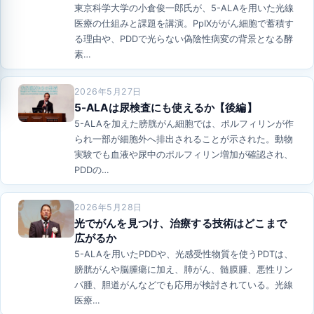
東京科学大学の小倉俊一郎氏が、5-ALAを用いた光線
医療の仕組みと課題を講演。PpIXががん細胞で蓄積す
る理由や、PDDで光らない偽陰性病変の背景となる酵
素…
2026年5月27日
5-ALAは尿検査にも使えるか【後編】
5-ALAを加えた膀胱がん細胞では、ポルフィリンが作
られ一部が細胞外へ排出されることが示された。動物
実験でも血液や尿中のポルフィリン増加が確認され、
PDDの…
2026年5月28日
光でがんを見つけ、治療する技術はどこまで
広がるか
5-ALAを用いたPDDや、光感受性物質を使うPDTは、
膀胱がんや脳腫瘍に加え、肺がん、髄膜腫、悪性リン
パ腫、胆道がんなどでも応用が検討されている。光線
医療…