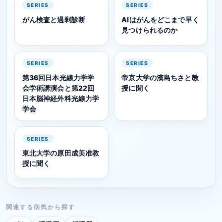
SERIES
SERIES
がん検査と過剰診断
AIはがんをどこまで早く
見つけられるのか
SERIES
SERIES
第36回日本光線力学学
帝京大学の濱島ちさと教
会学術講演会と第22回
授に聞く
日本脳神経外科光線力学
学会
SERIES
東北大学の原田成美准教
授に聞く
関連する病気から探す