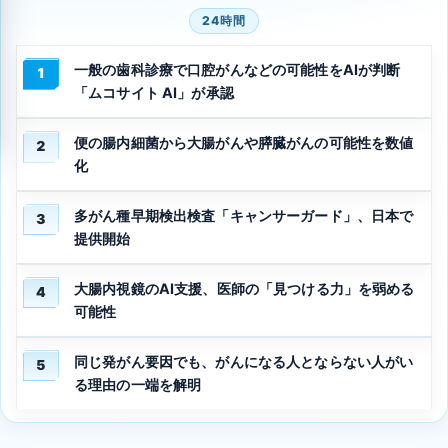
24時間
一般の歯科診療で口腔がんなどの可能性をAIが判断
1
「ムコサイト AI」が承認
便の腸内細菌から大腸がんや膵臓がんの可能性を数値
2
化
多がん種早期検出検査「キャンサーガード」、日本で
3
提供開始
大腸内視鏡のAI支援、医師の「見つける力」を弱める
4
可能性
同じ発がん要因でも、がんになる人とならない人がい
5
る理由の一端を解明