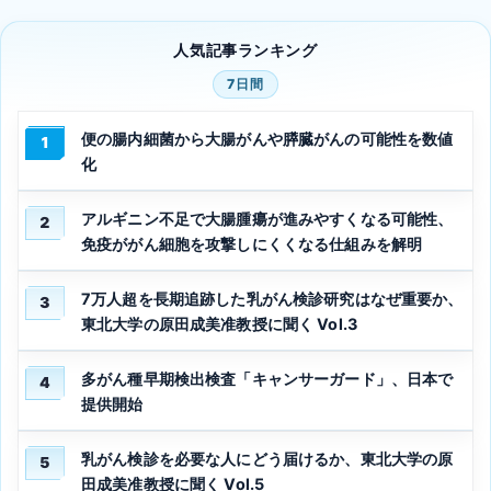
人気記事ランキング
7日間
便の腸内細菌から大腸がんや膵臓がんの可能性を数値
1
化
アルギニン不足で大腸腫瘍が進みやすくなる可能性、
2
免疫ががん細胞を攻撃しにくくなる仕組みを解明
7万人超を長期追跡した乳がん検診研究はなぜ重要か、
3
東北大学の原田成美准教授に聞く Vol.3
多がん種早期検出検査「キャンサーガード」、日本で
4
提供開始
乳がん検診を必要な人にどう届けるか、東北大学の原
5
田成美准教授に聞く Vol.5