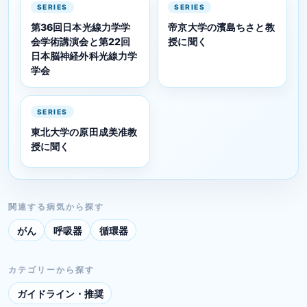
SERIES
SERIES
第36回日本光線力学学
帝京大学の濱島ちさと教
会学術講演会と第22回
授に聞く
日本脳神経外科光線力学
学会
SERIES
東北大学の原田成美准教
授に聞く
関連する病気から探す
がん
呼吸器
循環器
カテゴリーから探す
ガイドライン・推奨