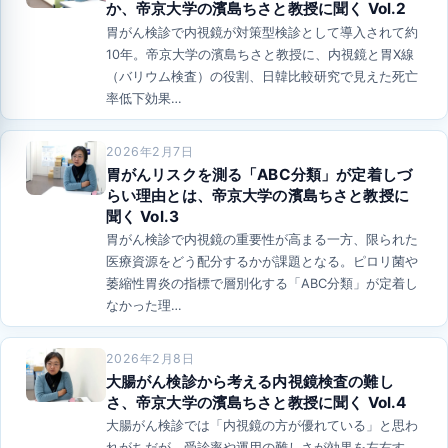
か、帝京大学の濱島ちさと教授に聞く Vol.2
胃がん検診で内視鏡が対策型検診として導入されて約
10年。帝京大学の濱島ちさと教授に、内視鏡と胃X線
（バリウム検査）の役割、日韓比較研究で見えた死亡
率低下効果…
2026年2月7日
胃がんリスクを測る「ABC分類」が定着しづ
らい理由とは、帝京大学の濱島ちさと教授に
聞く Vol.3
胃がん検診で内視鏡の重要性が高まる一方、限られた
医療資源をどう配分するかが課題となる。ピロリ菌や
萎縮性胃炎の指標で層別化する「ABC分類」が定着し
なかった理…
2026年2月8日
大腸がん検診から考える内視鏡検査の難し
さ、帝京大学の濱島ちさと教授に聞く Vol.4
大腸がん検診では「内視鏡の方が優れている」と思わ
れがちだが、受診率や運用の難しさが効果を左右す