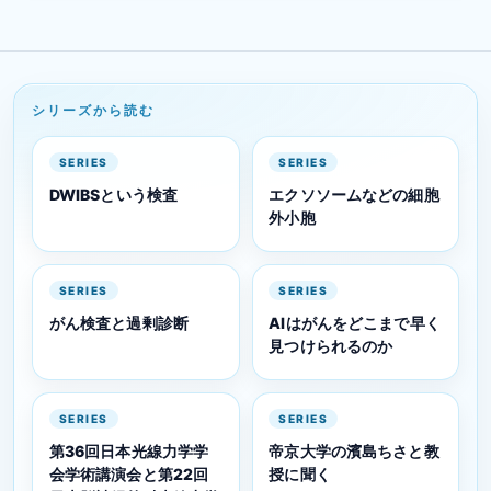
シリーズから読む
SERIES
SERIES
DWIBSという検査
エクソソームなどの細胞
外小胞
SERIES
SERIES
がん検査と過剰診断
AIはがんをどこまで早く
見つけられるのか
SERIES
SERIES
第36回日本光線力学学
帝京大学の濱島ちさと教
会学術講演会と第22回
授に聞く