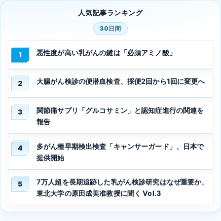
人気記事ランキング
30日間
悪性度が高い乳がんの鍵は「必須アミノ酸」
1
大腸がん検診の便潜血検査、採便2回から1回に変更へ
2
関節痛サプリ「グルコサミン」と認知症進行の関連を
3
報告
多がん種早期検出検査「キャンサーガード」、日本で
4
提供開始
7万人超を長期追跡した乳がん検診研究はなぜ重要か、
5
東北大学の原田成美准教授に聞く Vol.3