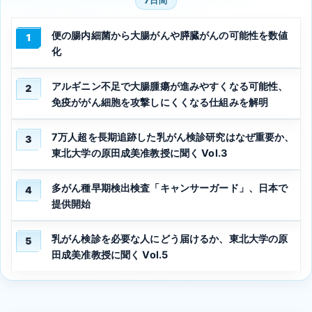
7日間
便の腸内細菌から大腸がんや膵臓がんの可能性を数値
1
化
アルギニン不足で大腸腫瘍が進みやすくなる可能性、
2
免疫ががん細胞を攻撃しにくくなる仕組みを解明
7万人超を長期追跡した乳がん検診研究はなぜ重要か、
3
東北大学の原田成美准教授に聞く Vol.3
多がん種早期検出検査「キャンサーガード」、日本で
4
提供開始
乳がん検診を必要な人にどう届けるか、東北大学の原
5
田成美准教授に聞く Vol.5