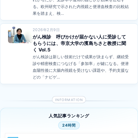
る。欧州研究で示された内視鏡と便潜血検査の比較結
果を踏まえ、検…
2026年2月9日
がん検診 呼びかけが届かない人に受診して
もらうには、帝京大学の濱島ちさと教授に聞
く Vol.5
がん検診は新しい技術だけで成果が決まらず、継続受
診や精密検査につなげる「参加率」が鍵になる。便潜
血陽性後に大腸内視鏡を受けない課題や、予約支援な
どの「ナビゲ…
人気記事ランキング
24時間