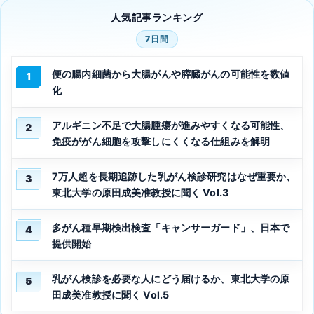
人気記事ランキング
7日間
便の腸内細菌から大腸がんや膵臓がんの可能性を数値
1
化
アルギニン不足で大腸腫瘍が進みやすくなる可能性、
2
免疫ががん細胞を攻撃しにくくなる仕組みを解明
7万人超を長期追跡した乳がん検診研究はなぜ重要か、
3
東北大学の原田成美准教授に聞く Vol.3
多がん種早期検出検査「キャンサーガード」、日本で
4
提供開始
乳がん検診を必要な人にどう届けるか、東北大学の原
5
田成美准教授に聞く Vol.5