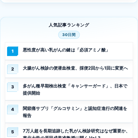
人気記事ランキング
30日間
悪性度が高い乳がんの鍵は「必須アミノ酸」
1
大腸がん検診の便潜血検査、採便2回から1回に変更へ
2
多がん種早期検出検査「キャンサーガード」、日本で
3
提供開始
関節痛サプリ「グルコサミン」と認知症進行の関連を
4
報告
7万人超を長期追跡した乳がん検診研究はなぜ重要か、
5
東北大学の原田成美准教授に聞く Vol.3