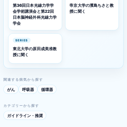
第36回日本光線力学学
帝京大学の濱島ちさと教
会学術講演会と第22回
授に聞く
日本脳神経外科光線力学
学会
SERIES
東北大学の原田成美准教
授に聞く
関連する病気から探す
がん
呼吸器
循環器
カテゴリーから探す
ガイドライン・推奨