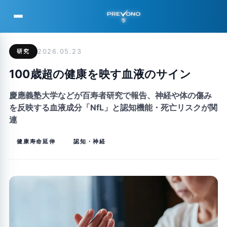
PREVONO
研究
2026.05.23
100歳超の健康を映す血液のサイン
慶應義塾大学などが百寿者研究で報告、神経や体の傷み
を反映する血液成分「NfL」と認知機能・死亡リスクが関
連
健康寿命延伸
認知・神経