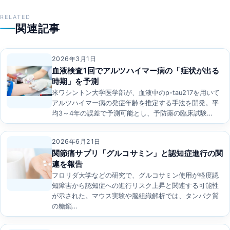
RELATED
関連記事
2026年3月1日
血液検査1回でアルツハイマー病の「症状が出る
時期」を予測
米ワシントン大学医学部が、血液中のp-tau217を用いて
アルツハイマー病の発症年齢を推定する手法を開発。平
均3～4年の誤差で予測可能とし、予防薬の臨床試験…
2026年6月21日
関節痛サプリ「グルコサミン」と認知症進行の関
連を報告
フロリダ大学などの研究で、グルコサミン使用が軽度認
知障害から認知症への進行リスク上昇と関連する可能性
が示された。マウス実験や脳組織解析では、タンパク質
の糖鎖…