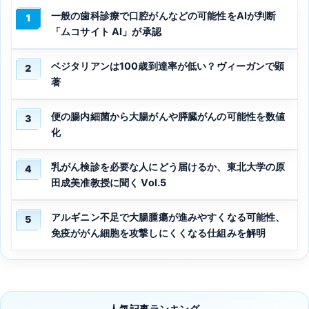
一般の歯科診療で口腔がんなどの可能性をAIが判断
1
「ムコサイト AI」が承認
ベジタリアンは100歳到達率が低い？ヴィーガンで顕
2
著
便の腸内細菌から大腸がんや膵臓がんの可能性を数値
3
化
乳がん検診を必要な人にどう届けるか、東北大学の原
4
田成美准教授に聞く Vol.5
アルギニン不足で大腸腫瘍が進みやすくなる可能性、
5
免疫ががん細胞を攻撃しにくくなる仕組みを解明
人気記事ランキング