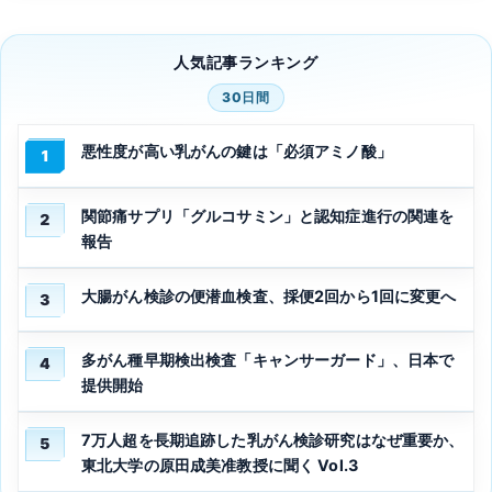
人気記事ランキング
30日間
悪性度が高い乳がんの鍵は「必須アミノ酸」
1
関節痛サプリ「グルコサミン」と認知症進行の関連を
2
報告
大腸がん検診の便潜血検査、採便2回から1回に変更へ
3
多がん種早期検出検査「キャンサーガード」、日本で
4
提供開始
7万人超を長期追跡した乳がん検診研究はなぜ重要か、
5
東北大学の原田成美准教授に聞く Vol.3