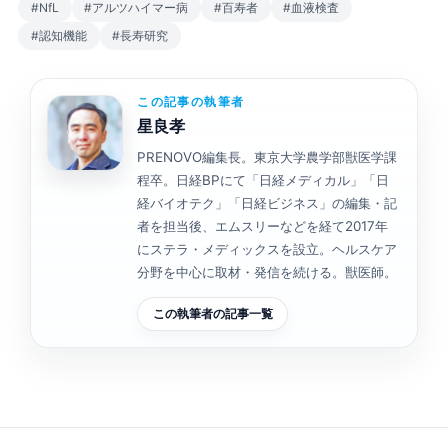
#NfL
#アルツハイマー病
#百寿者
#血液検査
#認知機能
#長寿研究
この記事の執筆者
星良孝
PRENOVO編集長。東京大学農学部獣医学課
程卒。日経BPにて「日経メディカル」「日
経バイオテク」「日経ビジネス」の編集・記
者を担当後、エムスリーなどを経て2017年
にステラ・メディックスを設立。ヘルスケア
分野を中心に取材・発信を続ける。獣医師。
この執筆者の記事一覧