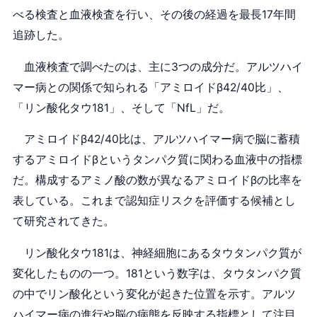
べる検査と血液検査を行い、その後の経過を最長17年間
追跡した。
血液検査で調べたのは、主に3つの成分だ。アルツハイ
マー病との関係で知られる「アミロイドβ42/40比」、
「リン酸化タウ181」、そして「NfL」だ。
アミロイドβ42/40比は、アルツハイマー病で脳に蓄積
するアミロイドβというタンパク質に関わる血液中の指標
だ。構成するアミノ酸の数が異なるアミロイドβの比率を
表している。これまで認知症リスクを評価する候補とし
て研究されてきた。
リン酸化タウ181は、神経細胞にあるタウタンパク質が
変化したものの一つ。181という数字は、タウタンパク質
の中でリン酸化という変化が起きた位置を示す。アルツ
ハイマー病の進行や脳の病態を反映する指標として注目