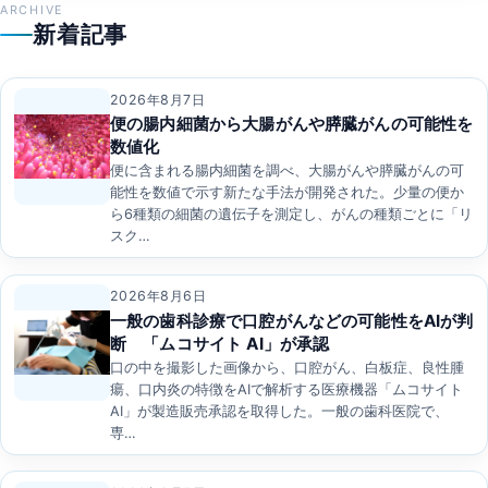
ョ
ARCHIVE
新着記事
ン
2026年8月7日
便の腸内細菌から大腸がんや膵臓がんの可能性を
数値化
便に含まれる腸内細菌を調べ、大腸がんや膵臓がんの可
能性を数値で示す新たな手法が開発された。少量の便か
ら6種類の細菌の遺伝子を測定し、がんの種類ごとに「リ
スク…
2026年8月6日
一般の歯科診療で口腔がんなどの可能性をAIが判
断 「ムコサイト AI」が承認
口の中を撮影した画像から、口腔がん、白板症、良性腫
瘍、口内炎の特徴をAIで解析する医療機器「ムコサイト
AI」が製造販売承認を取得した。一般の歯科医院で、
専…