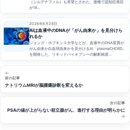
（シルデナフィル）も有望とされた。接種で認知症発症
が16…
2026年6月29日
AIは血液中のDNAが「がん由来か」を見分けら
れるか
ジョンズ・ホプキンス大学などが、血液中のDNA変異が
がん由来か白血球由来かを見分けるAI「plasmaCHORD」
を開発した。リキッドバイオプシーの解釈精度…
投
稿
前の記事
ナトリウムMRIが脳腫瘍診断を変えるか
ナ
ビ
次の記事
ゲ
PSAの値が上がらない前立腺がん、進行する理由が明らかに
ー
シ