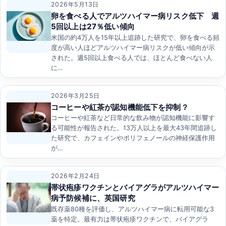
2026年5月13日
卵を食べる人でアルツハイマー病リスク低下 週
5回以上は27％低い傾向
米国の約4万人を15年以上追跡した研究で、卵を食べる頻
度が高い人ほどアルツハイマー病リスクが低い傾向が示
された。週5回以上食べる人では、ほとんど食べない人
に…
2026年3月25日
コーヒーや紅茶が認知機能低下を抑制？
コーヒーや紅茶など日常的な飲み物が認知機能に影響す
る可能性が報告された。13万人以上を最大43年間追跡し
た研究で、カフェインやポリフェノールの神経保護作用
が…
2026年2月24日
帯状疱疹ワクチンとバイアグラがアルツハイマー
病予防候補に、英国研究
既存薬80種を評価し、アルツハイマー病に転用可能な3
薬を特定。最有力は帯状疱疹ワクチンで、バイアグラ