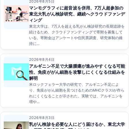
2026年8月5日
マンモグラフィに超音波を併用、7万人超参加の
東北大乳がん検診研究、継続へクラウドファンデ
ィング
東北大学は、7万人を超える乳がん検診研究の長期追跡を
続けるため、クラウドファンディングで寄附を募集して
いる。寄附金はアンケートや住民票調査、研究体制の維
持に…
2026年8月4日
アルギニン不足で大腸腫瘍が進みやすくなる可能
性、免疫ががん細胞を攻撃しにくくなる仕組みを
解明
米ロックフェラー大学の研究で、アルギニン不足によ
り、免疫ががん細胞を見つけるためのMHCクラスIが作ら
れにくくなることが示された。実験では、アルギニンを
増や…
2026年8月3日
乳がん検診を必要な人にどう届けるか、東北大学