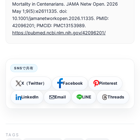
Mortality in Centenarians. JAMA Netw Open. 2026
May 1;9(5):e2611335. doi:
10.1001/jamanetworkopen.2026.11335. PMID:
42096201; PMCID: PMC13153989.
https://pubmed.ncbi.nlm.nih.gov/42096201/
SNSで共有
X（Twitter）
Facebook
Pinterest
LinkedIn
Email
LINE
Threads
TAGS