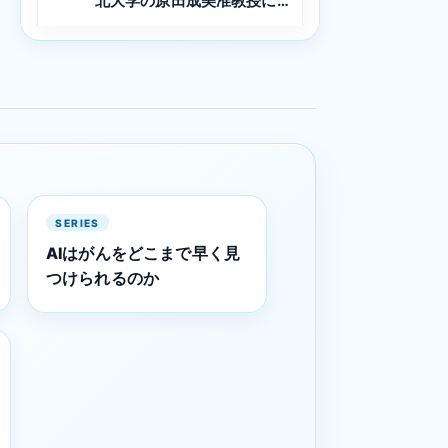
北大学の原田成美准教授に聞
く Vol.3
SERIES
AIはがんをどこまで早く見
つけられるのか