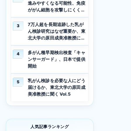
進みやすくなる可能性、免疫
ががん細胞を攻撃しにくくな
る仕組みを解明
7万人超を長期追跡した乳が
3
ん検診研究はなぜ重要か、東
北大学の原田成美准教授に聞
く Vol.3
多がん種早期検出検査「キャ
4
ンサーガード」、日本で提供
開始
乳がん検診を必要な人にどう
5
届けるか、東北大学の原田成
美准教授に聞く Vol.5
人気記事ランキング