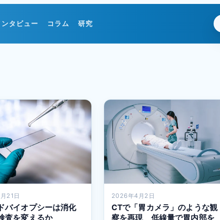
インタビュー
コラム
研究
5月21日
2026年4月2日
ドバイオプシーは消化
CTで「胃カメラ」のような観
検査を変えるか
察を再現 低線量で胃内部を