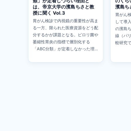
類」が定着しづらい理由と
のくら
は、帝京大学の濱島ちさと教
濱島ちさ
授に聞く Vol.3
胃がん
胃がん検診で内視鏡の重要性が高ま
して導入
る一方、限られた医療資源をどう配
の濱島
分するかが課題となる。ピロリ菌や
線（バ
萎縮性胃炎の指標で層別化する
較研究
「ABC分類」が定着しなかった理…