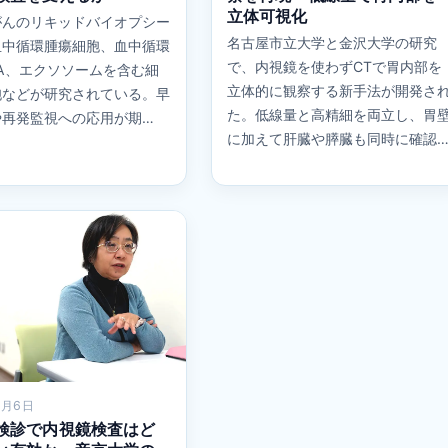
立体可視化
がんのリキッドバイオプシー
名古屋市立大学と金沢大学の研究
血中循環腫瘍細胞、血中循環
で、内視鏡を使わずCTで胃内部を
A、エクソソームを含む細
立体的に観察する新手法が開発さ
胞などが研究されている。早
た。低線量と高精細を両立し、胃
や再発監視への応用が期…
に加えて肝臓や膵臓も同時に確認
2月6日
検診で内視鏡検査はど