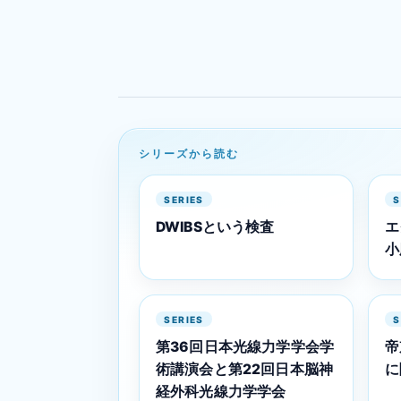
シリーズから読む
SERIES
S
DWIBSという検査
エ
小
SERIES
S
第36回日本光線力学学会学
帝
術講演会と第22回日本脳神
に
経外科光線力学学会