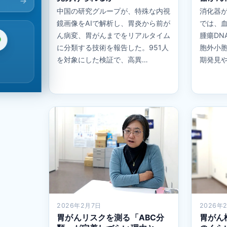
中国の研究グループが、特殊な内視
消化器
鏡画像をAIで解析し、胃炎から前が
では、
ん病変、胃がんまでをリアルタイム
腫瘍DN
に分類する技術を報告した。951人
胞外小
を対象にした検証で、高異…
期発見
2026年2月7日
2026年
胃がんリスクを測る「ABC分
胃がん