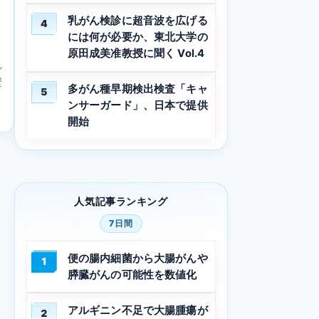
乳がん検診に超音波を広げる
4
には何が必要か、東北大学の
原田成美准教授に聞く Vol.4
れ
壁
多がん種早期検出検査「キャ
5
…
ンサーガード」、日本で提供
開始
人気記事ランキング
7日間
便の腸内細菌から大腸がんや
1
膵臓がんの可能性を数値化
アルギニン不足で大腸腫瘍が
2