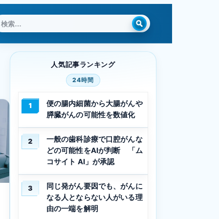
検
索:
人気記事ランキング
24時間
便の腸内細菌から大腸がんや
1
膵臓がんの可能性を数値化
一般の歯科診療で口腔がんな
2
どの可能性をAIが判断 「ム
コサイト AI」が承認
同じ発がん要因でも、がんに
3
なる人とならない人がいる理
由の一端を解明