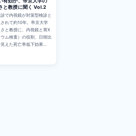
い有効か、帝京大学の
と教授に聞く Vol.2
検診で内視鏡が対策型検診と
されて約10年。帝京大学
ちさと教授に、内視鏡と胃X
リウム検査）の役割、日韓比
で見えた死亡率低下効果…