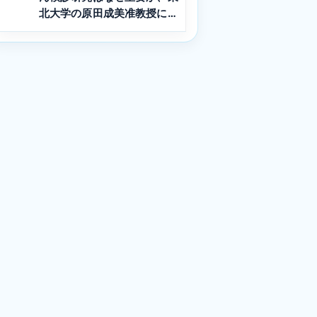
北大学の原田成美准教授に聞
く Vol.3