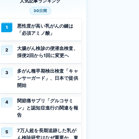
人気記事ランキング
30日間
悪性度が高い乳がんの鍵は
1
「必須アミノ酸」
大腸がん検診の便潜血検査、
2
採便2回から1回に変更へ
多がん種早期検出検査「キャ
3
ンサーガード」、日本で提供
開始
関節痛サプリ「グルコサミ
4
ン」と認知症進行の関連を報
告
7万人超を長期追跡した乳が
5
ん検診研究はなぜ重要か、東