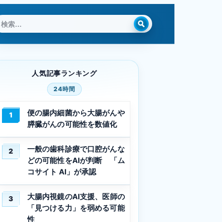
検
索:
人気記事ランキング
24時間
便の腸内細菌から大腸がんや
1
膵臓がんの可能性を数値化
一般の歯科診療で口腔がんな
2
どの可能性をAIが判断 「ム
コサイト AI」が承認
大腸内視鏡のAI支援、医師の
3
「見つける力」を弱める可能
性