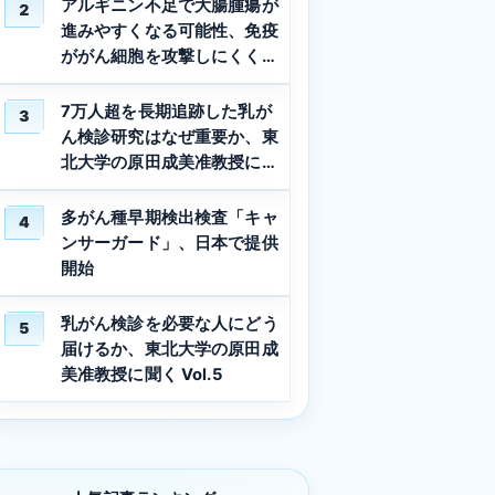
アルギニン不足で大腸腫瘍が
2
進みやすくなる可能性、免疫
ががん細胞を攻撃しにくくな
る仕組みを解明
7万人超を長期追跡した乳が
3
ん検診研究はなぜ重要か、東
北大学の原田成美准教授に聞
く Vol.3
多がん種早期検出検査「キャ
4
ンサーガード」、日本で提供
開始
乳がん検診を必要な人にどう
5
届けるか、東北大学の原田成
美准教授に聞く Vol.5