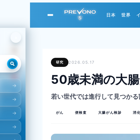
日本
世界
PREVONO
×
研究
2026.05.17
50歳未満の大
若い世代では進行して見つかる
がん
便検査
大腸がん検診
消