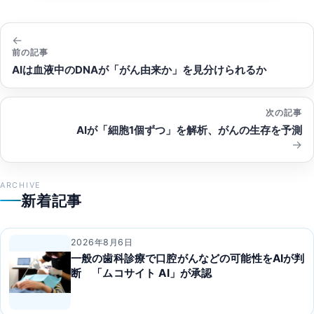
投
稿
前の記事
AIは血液中のDNAが「がん由来か」を見分けられるか
ナ
ビ
次の記事
ゲ
AIが「細胞1個ずつ」を解析、がんの生存を予測
ー
シ
ョ
ARCHIVE
新着記事
ン
2026年8月6日
一般の歯科診療で口腔がんなどの可能性をAIが判
断 「ムコサイト AI」が承認