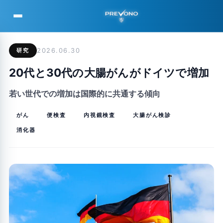
PREVONO
研究
2026.06.30
20代と30代の大腸がんがドイツで増加
若い世代での増加は国際的に共通する傾向
がん
便検査
内視鏡検査
大腸がん検診
消化器