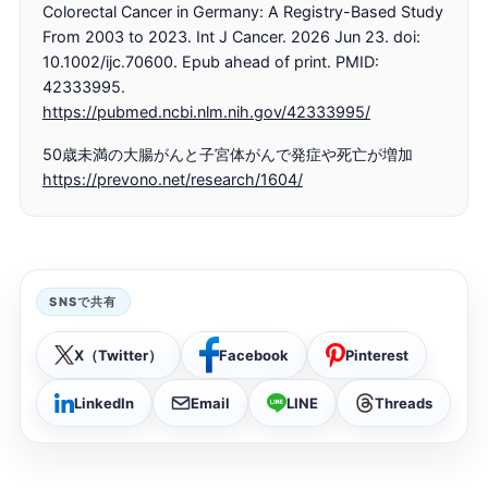
Colorectal Cancer in Germany: A Registry-Based Study
From 2003 to 2023. Int J Cancer. 2026 Jun 23. doi:
10.1002/ijc.70600. Epub ahead of print. PMID:
42333995.
https://pubmed.ncbi.nlm.nih.gov/42333995/
50歳未満の大腸がんと子宮体がんで発症や死亡が増加
https://prevono.net/research/1604/
SNSで共有
X（Twitter）
Facebook
Pinterest
LinkedIn
Email
LINE
Threads