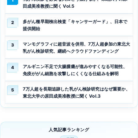
1
田成美准教授に聞く Vol.5
多がん種早期検出検査「キャンサーガード」、日本で
2
提供開始
マンモグラフィに超音波を併用、7万人超参加の東北大
3
乳がん検診研究、継続へクラウドファンディング
アルギニン不足で大腸腫瘍が進みやすくなる可能性、
4
免疫ががん細胞を攻撃しにくくなる仕組みを解明
7万人超を長期追跡した乳がん検診研究はなぜ重要か、
5
東北大学の原田成美准教授に聞く Vol.3
人気記事ランキング