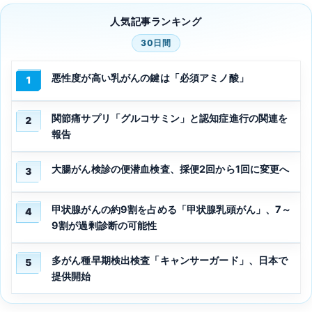
人気記事ランキング
30日間
悪性度が高い乳がんの鍵は「必須アミノ酸」
1
関節痛サプリ「グルコサミン」と認知症進行の関連を
2
報告
大腸がん検診の便潜血検査、採便2回から1回に変更へ
3
甲状腺がんの約9割を占める「甲状腺乳頭がん」、7～
4
9割が過剰診断の可能性
多がん種早期検出検査「キャンサーガード」、日本で
5
提供開始