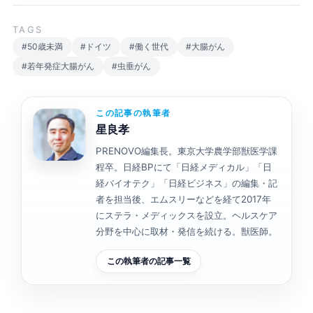
TAGS
#50歳未満
#ドイツ
#働く世代
#大腸がん
#若年発症大腸がん
#虫垂がん
この記事の執筆者
星良孝
PRENOVO編集長。東京大学農学部獣医学課
程卒。日経BPにて「日経メディカル」「日
経バイオテク」「日経ビジネス」の編集・記
者を担当後、エムスリーなどを経て2017年
にステラ・メディックスを設立。ヘルスケア
分野を中心に取材・発信を続ける。獣医師。
この執筆者の記事一覧