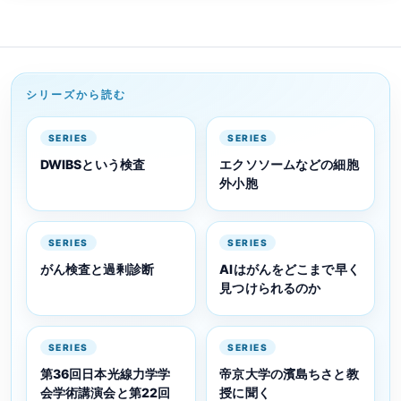
シリーズから読む
SERIES
SERIES
DWIBSという検査
エクソソームなどの細胞
外小胞
SERIES
SERIES
がん検査と過剰診断
AIはがんをどこまで早く
見つけられるのか
SERIES
SERIES
第36回日本光線力学学
帝京大学の濱島ちさと教
会学術講演会と第22回
授に聞く