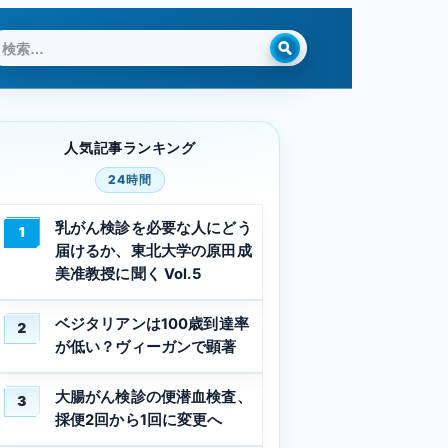
検
索:
人気記事ランキング
24時間
乳がん検診を必要な人にどう
1
届けるか、東北大学の原田成
美准教授に聞く Vol.5
ベジタリアンは100歳到達率
2
が低い？ヴィーガンで顕著
大腸がん検診の便潜血検査、
3
採便2回から1回に変更へ