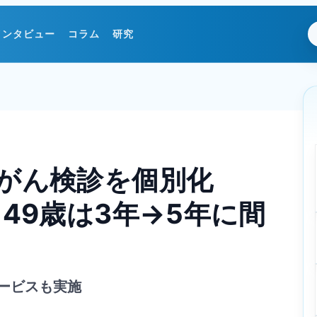
インタビュー
コラム
研究
頸がん検診を個別化
～49歳は3年→5年に間
ービスも実施