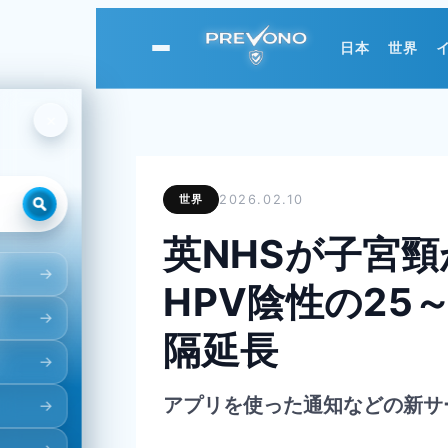
日本
世界
PREVONO
×
世界
2026.02.10
英NHSが子宮
HPV陰性の25
隔延長
アプリを使った通知などの新サ