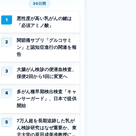
30日間
悪性度が高い乳がんの鍵は
1
「必須アミノ酸」
関節痛サプリ「グルコサミ
2
ン」と認知症進行の関連を報
告
大腸がん検診の便潜血検査、
3
採便2回から1回に変更へ
多がん種早期検出検査「キャ
4
ンサーガード」、日本で提供
開始
7万人超を長期追跡した乳が
5
ん検診研究はなぜ重要か、東
北大学の原田成美准教授に聞