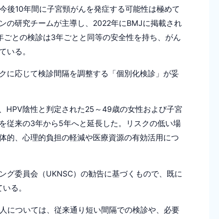
今後10年間に子宮頸がんを発症する可能性は極めて
の研究チームが主導し、2022年にBMJに掲載され
年ごとの検診は3年ごとと同等の安全性を持ち、がん
ている。
クに応じて検診間隔を調整する「個別化検診」が妥
、HPV陰性と判定された25～49歳の女性および子宮
を従来の3年から5年へと延長した。リスクの低い場
体的、心理的負担の軽減や医療資源の有効活用につ
グ委員会（UKNSC）の勧告に基づくもので、既に
ている。
人については、従来通り短い間隔での検診や、必要