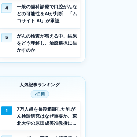
一般の歯科診療で口腔がんな
4
どの可能性をAIが判断 「ム
コサイト AI」が承認
がんの検査が増える中、結果
5
をどう理解し、治療選択に生
かすのか
人気記事ランキング
7日間
7万人超を長期追跡した乳が
1
ん検診研究はなぜ重要か、東
北大学の原田成美准教授に聞
く Vol.3