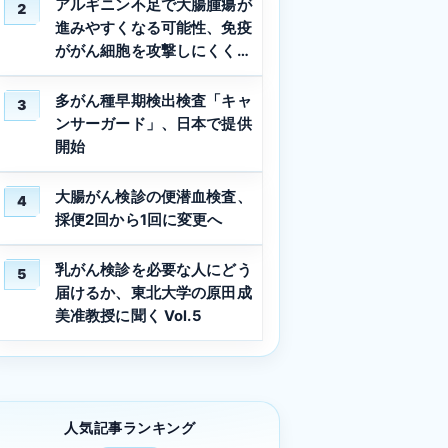
アルギニン不足で大腸腫瘍が
2
進みやすくなる可能性、免疫
ががん細胞を攻撃しにくくな
る仕組みを解明
多がん種早期検出検査「キャ
3
ンサーガード」、日本で提供
開始
大腸がん検診の便潜血検査、
4
採便2回から1回に変更へ
乳がん検診を必要な人にどう
5
届けるか、東北大学の原田成
美准教授に聞く Vol.5
人気記事ランキング