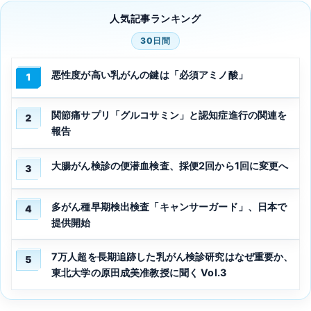
人気記事ランキング
30日間
悪性度が高い乳がんの鍵は「必須アミノ酸」
1
関節痛サプリ「グルコサミン」と認知症進行の関連を
2
報告
大腸がん検診の便潜血検査、採便2回から1回に変更へ
3
多がん種早期検出検査「キャンサーガード」、日本で
4
提供開始
7万人超を長期追跡した乳がん検診研究はなぜ重要か、
5
東北大学の原田成美准教授に聞く Vol.3