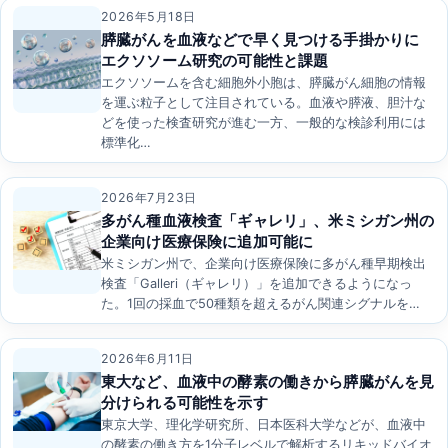
2026年5月18日
膵臓がんを血液などで早く見つける手掛かりに
エクソソーム研究の可能性と課題
エクソソームを含む細胞外小胞は、膵臓がん細胞の情報
を運ぶ粒子として注目されている。血液や膵液、胆汁な
どを使った検査研究が進む一方、一般的な検診利用には
標準化…
2026年7月23日
多がん種血液検査「ギャレリ」、米ミシガン州の
企業向け医療保険に追加可能に
米ミシガン州で、企業向け医療保険に多がん種早期検出
検査「Galleri（ギャレリ）」を追加できるようになっ
た。1回の採血で50種類を超えるがん関連シグナルを…
2026年6月11日
東大など、血液中の酵素の働きから膵臓がんを見
分けられる可能性を示す
東京大学、理化学研究所、日本医科大学などが、血液中
の酵素の働き方を1分子レベルで解析するリキッドバイオ