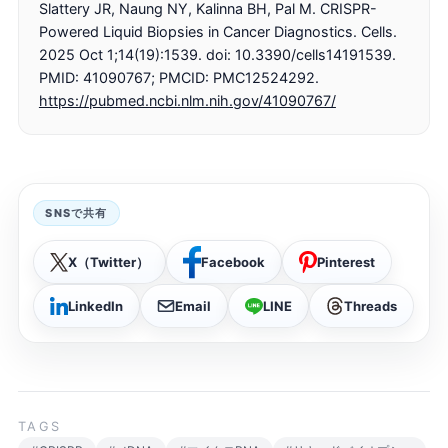
Slattery JR, Naung NY, Kalinna BH, Pal M. CRISPR-
Powered Liquid Biopsies in Cancer Diagnostics. Cells.
2025 Oct 1;14(19):1539. doi: 10.3390/cells14191539.
PMID: 41090767; PMCID: PMC12524292.
https://pubmed.ncbi.nlm.nih.gov/41090767/
SNSで共有
X（Twitter）
Facebook
Pinterest
LinkedIn
Email
LINE
Threads
TAGS