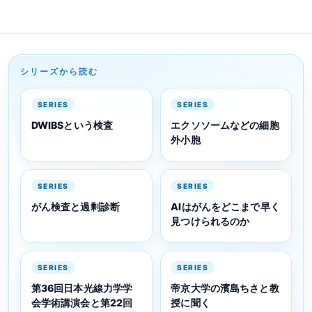
シリーズから読む
SERIES
SERIES
DWIBSという検査
エクソソームなどの細胞
外小胞
SERIES
SERIES
がん検査と過剰診断
AIはがんをどこまで早く
見つけられるのか
SERIES
SERIES
第36回日本光線力学学
帝京大学の濱島ちさと教
会学術講演会と第22回
授に聞く