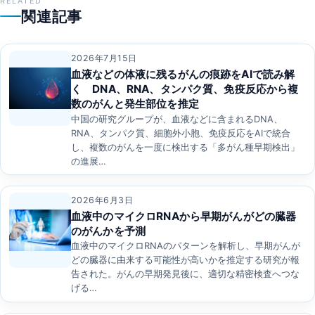
RELATED
関連記事
2026年7月15日
血液などの体液に残るがんの痕跡をAIで読み解
く DNA、RNA、タンパク質、免疫反応から複
数のがんと発生部位を推定
中国の研究グループが、血液などに含まれるDNA、
RNA、タンパク質、細胞外小胞、免疫反応をAIで統合
し、複数のがんを一度に検出する「多がん種早期検出」
の進展…
2026年6月3日
血液中のマイクロRNAから早期がんがどの臓器
のがんかを予測
血液中のマイクロRNAのパターンを解析し、早期がんが
どの臓器に由来する可能性が高いかを推定する研究が報
告された。がんの早期発見後に、適切な精密検査へつな
げる…