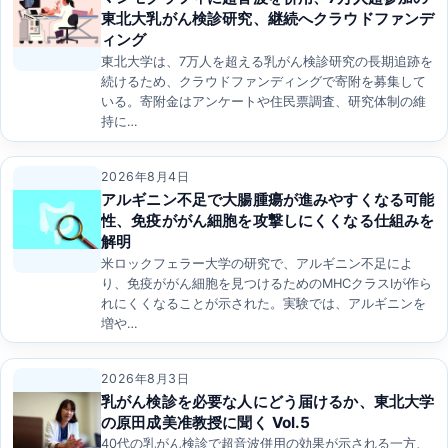
東北大乳がん検診研究、継続へクラウドファンデ
ィング
東北大学は、7万人を超える乳がん検診研究の長期追跡を
続けるため、クラウドファンディングで寄附を募集して
いる。寄附金はアンケートや住民票調査、研究体制の維
持に…
2026年8月4日
アルギニン不足で大腸腫瘍が進みやすくなる可能
性、免疫ががん細胞を攻撃しにくくなる仕組みを
解明
米ロックフェラー大学の研究で、アルギニン不足によ
り、免疫ががん細胞を見つけるためのMHCクラスIが作ら
れにくくなることが示された。実験では、アルギニンを
増や…
2026年8月3日
乳がん検診を必要な人にどう届けるか、東北大学
の原田成美准教授に聞く Vol.5
40代の乳がん検診で超音波併用の効果が示される一方、