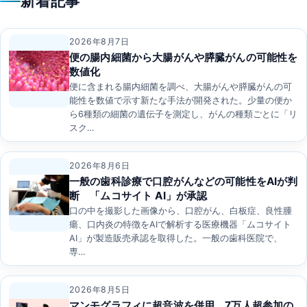
新着記事
ン
2026年8月7日
便の腸内細菌から大腸がんや膵臓がんの可能性を
数値化
便に含まれる腸内細菌を調べ、大腸がんや膵臓がんの可
能性を数値で示す新たな手法が開発された。少量の便か
ら6種類の細菌の遺伝子を測定し、がんの種類ごとに「リ
スク…
2026年8月6日
一般の歯科診療で口腔がんなどの可能性をAIが判
断 「ムコサイト AI」が承認
口の中を撮影した画像から、口腔がん、白板症、良性腫
瘍、口内炎の特徴をAIで解析する医療機器「ムコサイト
AI」が製造販売承認を取得した。一般の歯科医院で、
専…
2026年8月5日
マンモグラフィに超音波を併用、7万人超参加の