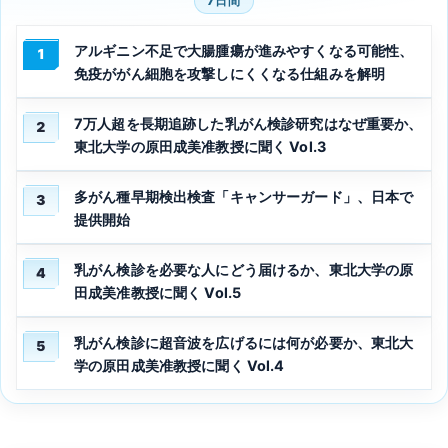
7日間
アルギニン不足で大腸腫瘍が進みやすくなる可能性、
1
免疫ががん細胞を攻撃しにくくなる仕組みを解明
7万人超を長期追跡した乳がん検診研究はなぜ重要か、
2
東北大学の原田成美准教授に聞く Vol.3
多がん種早期検出検査「キャンサーガード」、日本で
3
提供開始
乳がん検診を必要な人にどう届けるか、東北大学の原
4
田成美准教授に聞く Vol.5
乳がん検診に超音波を広げるには何が必要か、東北大
5
学の原田成美准教授に聞く Vol.4