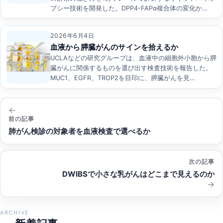
プシー技術を開発した。DPP4-FAPα複合体の変化か…
2026年6月4日
血液から膵臓がんのサインを拾えるか
UCLAなどの研究グループは、血液中の細胞外小胞から膵
臓がんに関係するものを選び出す検査技術を報告した。
MUC1、EGFR、TROP2を目印に、膵臓がんを見…
投
稿
前の記事
肺がん検診の対象者を血液検査で選べるか
ナ
ビ
次の記事
ゲ
DWIBSで小さな乳がんはどこまで見えるのか
ー
シ
ョ
ARCHIVE