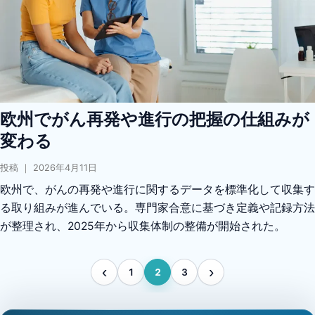
欧州でがん再発や進行の把握の仕組みが
変わる
投稿 ｜ 2026年4月11日
欧州で、がんの再発や進行に関するデータを標準化して収集す
る取り組みが進んでいる。専門家合意に基づき定義や記録方法
が整理され、2025年から収集体制の整備が開始された。
‹
›
1
2
3
前のページ
次のページ