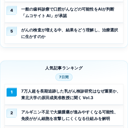
一般の歯科診療で口腔がんなどの可能性をAIが判断
4
「ムコサイト AI」が承認
がんの検査が増える中、結果をどう理解し、治療選択
5
に生かすのか
人気記事ランキング
7日間
7万人超を長期追跡した乳がん検診研究はなぜ重要か、
1
東北大学の原田成美准教授に聞く Vol.3
アルギニン不足で大腸腫瘍が進みやすくなる可能性、
2
免疫ががん細胞を攻撃しにくくなる仕組みを解明