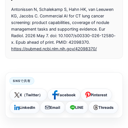
Antonissen N, Schalekamp S, Hahn HK, van Leeuwen
KG, Jacobs C. Commercial AI for CT lung cancer
screening: product capabilities, coverage of nodule
management tasks and supporting evidence. Eur
Radiol. 2026 May 7. doi: 10.1007/s00330-026-12580-
x. Epub ahead of print. PMID: 42098370.
https://pubmed.ncbi.nlm.nih.gov/42098370/
SNSで共有
X（Twitter）
Facebook
Pinterest
LinkedIn
Email
LINE
Threads