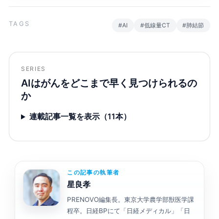
TAGS
#AI
#低線量CT
#肺結節
SERIES
AIはがんをどこまで早く見つけられるの
か
連載記事一覧を表示（11本）
この記事の執筆者
星良孝
PRENOVO編集長。東京大学農学部獣医学課
程卒。日経BPにて「日経メディカル」「日