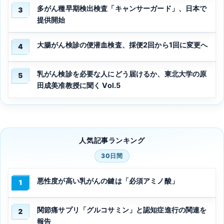
多がん種早期検出検査「キャンサーガード」、日本で
3
提供開始
大腸がん検診の便潜血検査、採便2回から1回に変更へ
4
乳がん検診を必要な人にどう届けるか、東北大学の原
5
田成美准教授に聞く Vol.5
人気記事ランキング
30日間
悪性度が高い乳がんの鍵は「必須アミノ酸」
1
関節痛サプリ「グルコサミン」と認知症進行の関連を
2
報告