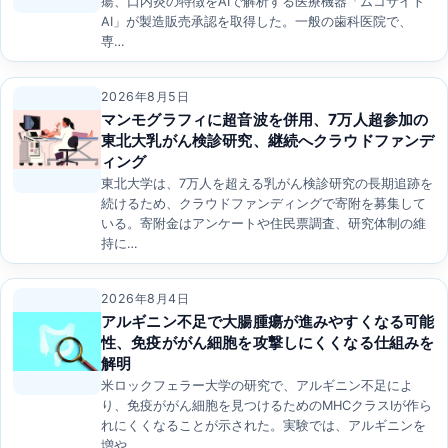
瘍、口内炎の特徴をAIで解析する医療機器「ムコサイト
AI」が製造販売承認を取得した。一般の歯科医院で、
専…
2026年8月5日
マンモグラフィに超音波を併用、7万人超参加の
東北大乳がん検診研究、継続へクラウドファンデ
ィング
東北大学は、7万人を超える乳がん検診研究の長期追跡を
続けるため、クラウドファンディングで寄附を募集して
いる。寄附金はアンケートや住民票調査、研究体制の維
持に…
2026年8月4日
アルギニン不足で大腸腫瘍が進みやすくなる可能
性、免疫ががん細胞を攻撃しにくくなる仕組みを
解明
米ロックフェラー大学の研究で、アルギニン不足によ
り、免疫ががん細胞を見つけるためのMHCクラスIが作ら
れにくくなることが示された。実験では、アルギニンを
増や…