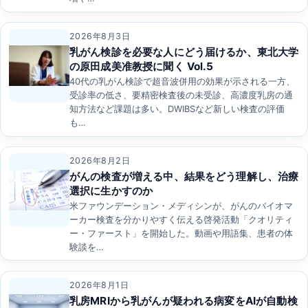
2026年8月3日
乳がん検診を必要な人にどう届けるか、東北大学
の原田成美准教授に聞く Vol.5
40代の乳がん検診で超音波併用の効果が示される一方、
受診率の低さ、要精密検査後の未受診、高濃度乳房の通
知方法など課題は多い。DWIBSなど新しい検査の評価
も…
2026年8月2日
がんの検査が増える中、結果をどう理解し、治療
選択に生かすのか
米ファウンデーション・メディシンが、がんのバイオマ
ーカー検査を分かりやすく伝える啓発活動「クオリティ
ー・ファースト」を開始した。動画や用語集、患者の体
験談を…
2026年8月1日
乳房MRIから乳がんが疑われる病変をAIが自動検