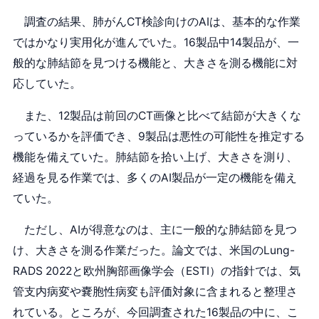
調査の結果、肺がんCT検診向けのAIは、基本的な作業
ではかなり実用化が進んでいた。16製品中14製品が、一
般的な肺結節を見つける機能と、大きさを測る機能に対
応していた。
また、12製品は前回のCT画像と比べて結節が大きくな
っているかを評価でき、9製品は悪性の可能性を推定する
機能を備えていた。肺結節を拾い上げ、大きさを測り、
経過を見る作業では、多くのAI製品が一定の機能を備え
ていた。
ただし、AIが得意なのは、主に一般的な肺結節を見つ
け、大きさを測る作業だった。論文では、米国のLung-
RADS 2022と欧州胸部画像学会（ESTI）の指針では、気
管支内病変や嚢胞性病変も評価対象に含まれると整理さ
れている。ところが、今回調査された16製品の中に、こ