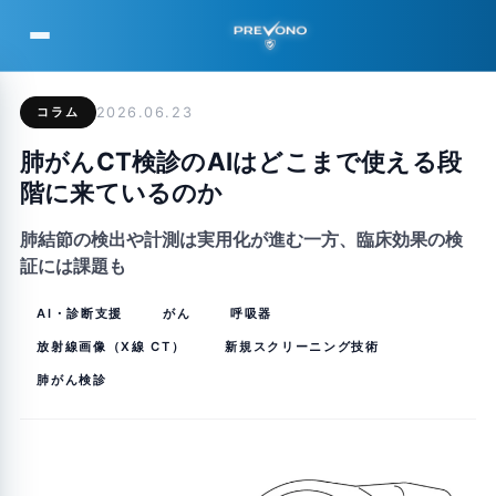
PREVONO
コラム
2026.06.23
肺がんCT検診のAIはどこまで使える段
階に来ているのか
肺結節の検出や計測は実用化が進む一方、臨床効果の検
証には課題も
AI・診断支援
がん
呼吸器
放射線画像（X線 CT）
新規スクリーニング技術
肺がん検診