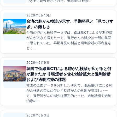
できる可能性が示された。低線量CT検診…
2026年6月10日
台湾の肺がん検診が示す、早期発見と「見つけす
ぎ」の難しさ
台湾の肺がん検診データでは、低線量CTにより早期肺腺
がんが大きく増えた一方、進行がんの減少は一部の集団
に限られていた。早期発見の利益と過剰診断の不利益を
どう…
2026年6月9日
韓国で低線量CTによる肺がん検診が広がると何
が起きたか 非喫煙者を含む検診拡大と過剰診断
および過剰治療の課題
韓国の全国データを分析した研究で、低線量CTによる肺
がん検診の普及に伴い早期肺がんの診断が増加した一
方、進行肺がんの減少は限定的だった。過剰診断や過剰
治療の…
2026年6月3日