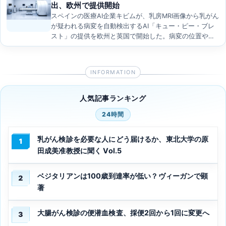
出、欧州で提供開始
スペインの医療AI企業キビムが、乳房MRI画像から乳がん
が疑われる病変を自動検出するAI「キュー・ピー・ブレ
スト」の提供を欧州と英国で開始した。病変の位置や…
人気記事ランキング
24時間
乳がん検診を必要な人にどう届けるか、東北大学の原
1
田成美准教授に聞く Vol.5
ベジタリアンは100歳到達率が低い？ヴィーガンで顕
2
著
大腸がん検診の便潜血検査、採便2回から1回に変更へ
3