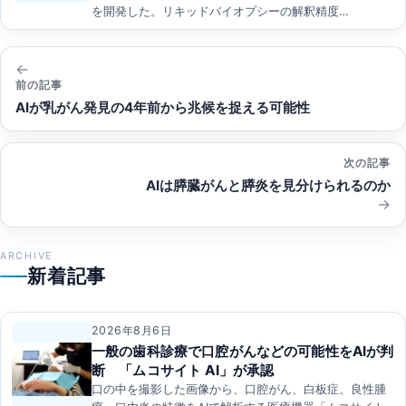
を開発した。リキッドバイオプシーの解釈精度…
投
稿
前の記事
AIが乳がん発見の4年前から兆候を捉える可能性
ナ
ビ
次の記事
ゲ
AIは膵臓がんと膵炎を見分けられるのか
ー
シ
ョ
ARCHIVE
新着記事
ン
2026年8月6日
一般の歯科診療で口腔がんなどの可能性をAIが判
断 「ムコサイト AI」が承認
口の中を撮影した画像から、口腔がん、白板症、良性腫