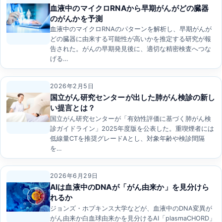
血液中のマイクロRNAから早期がんがどの臓器
のがんかを予測
血液中のマイクロRNAのパターンを解析し、早期がんが
どの臓器に由来する可能性が高いかを推定する研究が報
告された。がんの早期発見後に、適切な精密検査へつな
げる…
2026年2月5日
国立がん研究センターが出した肺がん検診の新し
い提言とは？
国立がん研究センターが「有効性評価に基づく肺がん検
診ガイドライン」2025年度版を公表した。重喫煙者には
低線量CTを推奨グレードAとし、対象年齢や検診間隔
を…
2026年6月29日
AIは血液中のDNAが「がん由来か」を見分けら
れるか
ジョンズ・ホプキンス大学などが、血液中のDNA変異が
がん由来か白血球由来かを見分けるAI「plasmaCHORD」