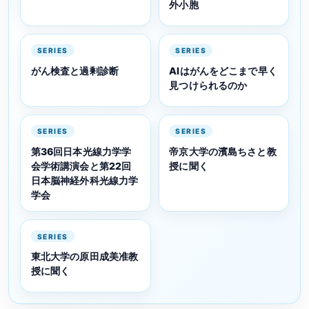
外小胞
SERIES
SERIES
がん検査と過剰診断
AIはがんをどこまで早く
見つけられるのか
SERIES
SERIES
第36回日本光線力学学
帝京大学の濱島ちさと教
会学術講演会と第22回
授に聞く
日本脳神経外科光線力学
学会
SERIES
東北大学の原田成美准教
授に聞く