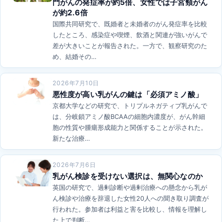
門がんの発症率が約5倍、女性では子宮頸がん
が約2.6倍
国際共同研究で、既婚者と未婚者のがん発症率を比較
したところ、感染症や喫煙、飲酒と関連が強いがんで
差が大きいことが報告された。一方で、観察研究のた
め、結婚その…
2026年7月10日
悪性度が高い乳がんの鍵は「必須アミノ酸」
京都大学などの研究で、トリプルネガティブ乳がんで
は、分岐鎖アミノ酸BCAAの細胞内濃度が、がん幹細
胞の性質や腫瘍形成能力と関係することが示された。
新たな治療…
2026年7月6日
乳がん検診を受けない選択は、無関心なのか
英国の研究で、過剰診断や過剰治療への懸念から乳が
ん検診や治療を辞退した女性20人への聞き取り調査が
行われた。参加者は利益と害を比較し、情報を理解し
た上で判断…