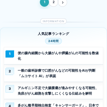
›
1
2
次のページ
人気記事ランキング
24時間
便の腸内細菌から大腸がんや膵臓がんの可能性を数値
1
化
一般の歯科診療で口腔がんなどの可能性をAIが判断
2
「ムコサイト AI」が承認
アルギニン不足で大腸腫瘍が進みやすくなる可能性、
3
免疫ががん細胞を攻撃しにくくなる仕組みを解明
多がん種早期検出検査「キャンサーガード」、日本で
4