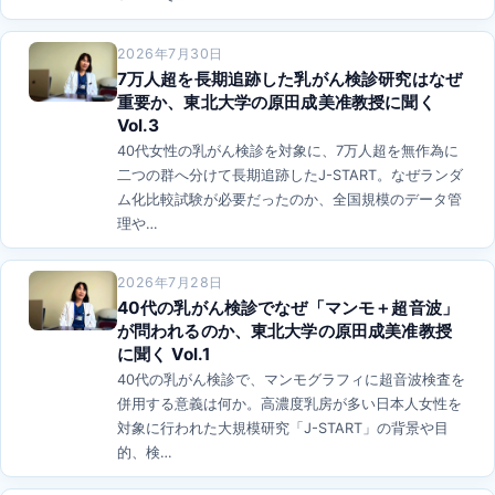
2026年7月30日
7万人超を長期追跡した乳がん検診研究はなぜ
重要か、東北大学の原田成美准教授に聞く
Vol.3
40代女性の乳がん検診を対象に、7万人超を無作為に
二つの群へ分けて長期追跡したJ-START。なぜランダ
ム化比較試験が必要だったのか、全国規模のデータ管
理や…
2026年7月28日
40代の乳がん検診でなぜ「マンモ＋超音波」
が問われるのか、東北大学の原田成美准教授
に聞く Vol.1
40代の乳がん検診で、マンモグラフィに超音波検査を
併用する意義は何か。高濃度乳房が多い日本人女性を
対象に行われた大規模研究「J-START」の背景や目
的、検…