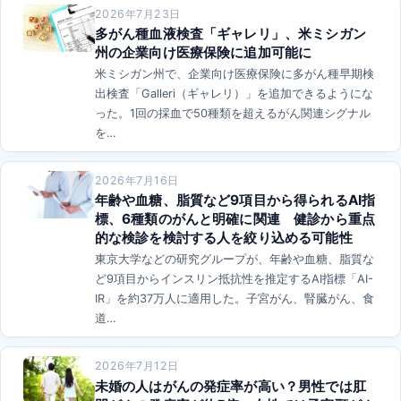
2026年7月23日
多がん種血液検査「ギャレリ」、米ミシガン
州の企業向け医療保険に追加可能に
米ミシガン州で、企業向け医療保険に多がん種早期検
出検査「Galleri（ギャレリ）」を追加できるようにな
った。1回の採血で50種類を超えるがん関連シグナル
を…
2026年7月16日
年齢や血糖、脂質など9項目から得られるAI指
標、6種類のがんと明確に関連 健診から重点
的な検診を検討する人を絞り込める可能性
東京大学などの研究グループが、年齢や血糖、脂質な
ど9項目からインスリン抵抗性を推定するAI指標「AI-
IR」を約37万人に適用した。子宮がん、腎臓がん、食
道…
2026年7月12日
未婚の人はがんの発症率が高い？男性では肛