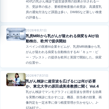
40代の乳がん検診で超音波併用の効果が示される一
方、受診率の低さ、要精密検査後の未受診、高濃度乳
房の通知方法など課題は多い。DWIBSなど新しい検査
の評価も…
2026年8月1日
乳房MRIから乳がんが疑われる病変をAIが自
動検出、欧州で提供開始
スペインの医療AI企業キビムが、乳房MRI画像から乳
がんが疑われる病変を自動検出するAI「キュー・ピ
ー・ブレスト」の提供を欧州と英国で開始した。病変
の位置や…
2026年7月31日
乳がん検診に超音波を広げるには何が必要
か、東北大学の原田成美准教授に聞く Vol.4
乳がん検診でマンモグラフィに超音波を併用する効果
を実際の検診に生かすには、機器、担当者の技量、画
像判定を一定水準に保つ精度管理が欠かせない。J-
STARTで…