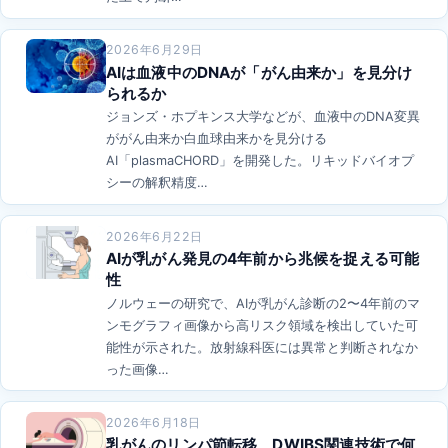
2026年6月29日
AIは血液中のDNAが「がん由来か」を見分け
られるか
ジョンズ・ホプキンス大学などが、血液中のDNA変異
ががん由来か白血球由来かを見分ける
AI「plasmaCHORD」を開発した。リキッドバイオプ
シーの解釈精度…
2026年6月22日
AIが乳がん発見の4年前から兆候を捉える可能
性
ノルウェーの研究で、AIが乳がん診断の2〜4年前のマ
ンモグラフィ画像から高リスク領域を検出していた可
能性が示された。放射線科医には異常と判断されなか
った画像…
2026年6月18日
乳がんのリンパ節転移、DWIBS関連技術で何