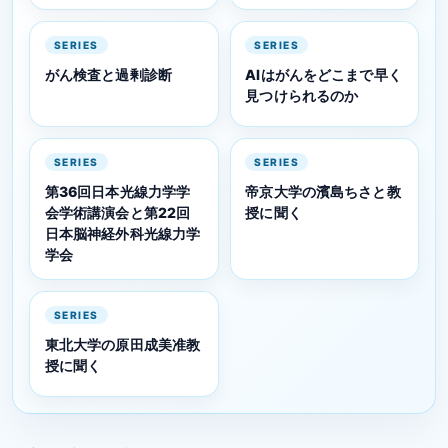
SERIES
SERIES
がん検査と過剰診断
AIはがんをどこまで早く
見つけられるのか
SERIES
SERIES
第36回日本光線力学学
帝京大学の濱島ちさと教
会学術講演会と第22回
授に聞く
日本脳神経外科光線力学
学会
SERIES
東北大学の原田成美准教
授に聞く