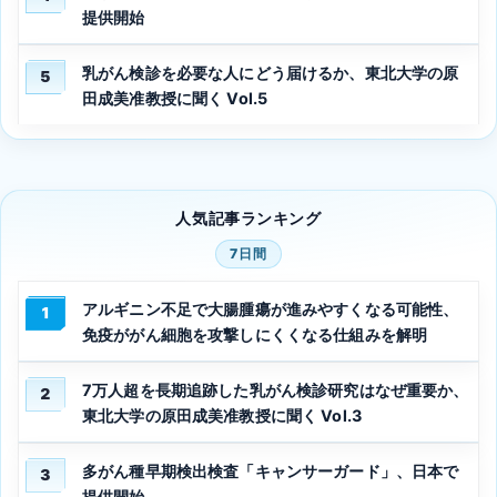
提供開始
乳がん検診を必要な人にどう届けるか、東北大学の原
5
田成美准教授に聞く Vol.5
人気記事ランキング
7日間
アルギニン不足で大腸腫瘍が進みやすくなる可能性、
1
免疫ががん細胞を攻撃しにくくなる仕組みを解明
7万人超を長期追跡した乳がん検診研究はなぜ重要か、
2
東北大学の原田成美准教授に聞く Vol.3
多がん種早期検出検査「キャンサーガード」、日本で
3
提供開始