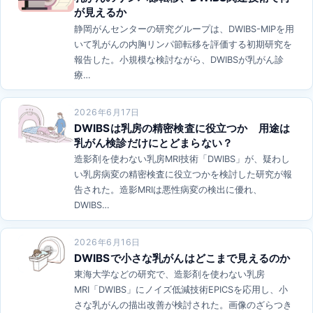
が見えるか
静岡がんセンターの研究グループは、DWIBS-MIPを用
いて乳がんの内胸リンパ節転移を評価する初期研究を
報告した。小規模な検討ながら、DWIBSが乳がん診
療…
2026年6月17日
DWIBSは乳房の精密検査に役立つか 用途は
乳がん検診だけにとどまらない？
造影剤を使わない乳房MRI技術「DWIBS」が、疑わし
い乳房病変の精密検査に役立つかを検討した研究が報
告された。造影MRIは悪性病変の検出に優れ、
DWIBS…
2026年6月16日
DWIBSで小さな乳がんはどこまで見えるのか
東海大学などの研究で、造影剤を使わない乳房
MRI「DWIBS」にノイズ低減技術EPICSを応用し、小
さな乳がんの描出改善が検討された。画像のざらつき