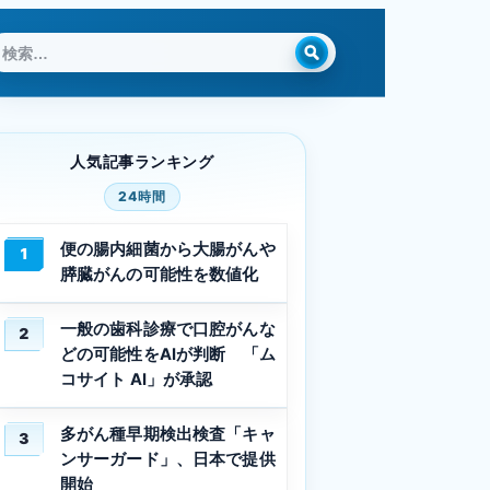
検
索:
人気記事ランキング
24時間
便の腸内細菌から大腸がんや
1
膵臓がんの可能性を数値化
一般の歯科診療で口腔がんな
2
どの可能性をAIが判断 「ム
コサイト AI」が承認
多がん種早期検出検査「キャ
3
ンサーガード」、日本で提供
開始