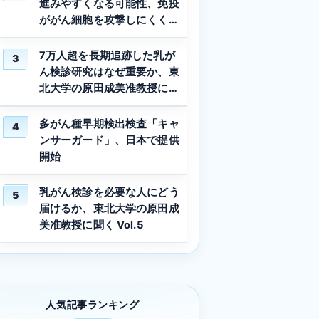
進みやすくなる可能性、免疫
ががん細胞を攻撃しにくくな
る仕組みを解明
7万人超を長期追跡した乳が
3
ん検診研究はなぜ重要か、東
北大学の原田成美准教授に聞
く Vol.3
多がん種早期検出検査「キャ
4
ンサーガード」、日本で提供
開始
乳がん検診を必要な人にどう
5
届けるか、東北大学の原田成
美准教授に聞く Vol.5
人気記事ランキング