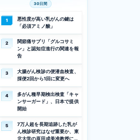
30日間
悪性度が高い乳がんの鍵は
1
「必須アミノ酸」
関節痛サプリ「グルコサミ
2
ン」と認知症進行の関連を報
告
大腸がん検診の便潜血検査、
3
採便2回から1回に変更へ
多がん種早期検出検査「キャ
4
ンサーガード」、日本で提供
開始
7万人超を長期追跡した乳が
5
ん検診研究はなぜ重要か、東
北大学の原田成美准教授に聞