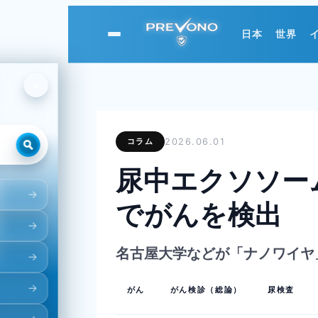
日本
世界
PREVONO
×
コラム
2026.06.01
尿中エクソソー
でがんを検出
名古屋大学などが「ナノワイヤ
がん
がん検診（総論）
尿検査